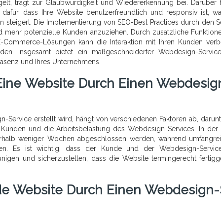
gelt, trägt zur Glaubwürdigkeit und Wiedererkennung bei. Darüber 
dafür, dass Ihre Website benutzerfreundlich und responsiv ist, w
en steigert. Die Implementierung von SEO-Best Practices durch den S
 und mehr potenzielle Kunden anzuziehen. Durch zusätzliche Funktion
r E-Commerce-Lösungen kann die Interaktion mit Ihren Kunden verb
erden. Insgesamt bietet ein maßgeschneiderter Webdesign-Servic
Präsenz und Ihres Unternehmens.
 Eine Website Durch Einen Webdesig
-Service erstellt wird, hängt von verschiedenen Faktoren ab, darunt
s Kunden und die Arbeitsbelastung des Webdesign-Services. In der
nnerhalb weniger Wochen abgeschlossen werden, während umfangre
en. Es ist wichtig, dass der Kunde und der Webdesign-Servic
gen und sicherzustellen, dass die Website termingerecht fertigge
de Website Durch Einen Webdesign-