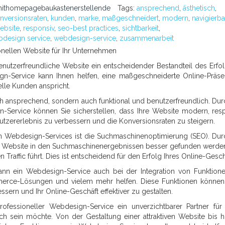
ithomepagebaukastenerstellende
Tags:
ansprechend
,
ästhetisch
,
nversionsraten
,
kunden
,
marke
,
maßgeschneidert
,
modern
,
navigierba
ebsite
,
responsiv
,
seo-best practices
,
sichtbarkeit
,
design service
,
webdesign-service
,
zusammenarbeit
nellen Website für Ihr Unternehmen
benutzerfreundliche Website ein entscheidender Bestandteil des Erfol
gn-Service kann Ihnen helfen, eine maßgeschneiderte Online-Präs
elle Kunden anspricht.
tisch ansprechend, sondern auch funktional und benutzerfreundlich. Dur
Service können Sie sicherstellen, dass Ihre Website modern, res
s Nutzererlebnis zu verbessern und die Konversionsraten zu steigern.
len Webdesign-Services ist die Suchmaschinenoptimierung (SEO). Dur
re Website in den Suchmaschinenergebnissen besser gefunden werde
Traffic führt. Dies ist entscheidend für den Erfolg Ihres Online-Gesch
n ein Webdesign-Service auch bei der Integration von Funktion
mmerce-Lösungen und vielem mehr helfen. Diese Funktionen könne
essern und Ihr Online-Geschäft effektiver zu gestalten.
fessioneller Webdesign-Service ein unverzichtbarer Partner für
ch sein möchte. Von der Gestaltung einer attraktiven Website bis h