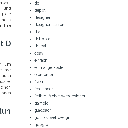
hrener
de
n und
depot
g, die
designen
onelle
designen lassen
m Ihre
divi
dribbble
t D
drupal
ebay
einfach
en, um
einmalige kosten
e Ihre
elementor
 auch
bsite.
fiverr
 einen
freelancer
tionen
freiberuflicher webdesigner
en.
gambio
tun
gladbach
golinski webdesign
google