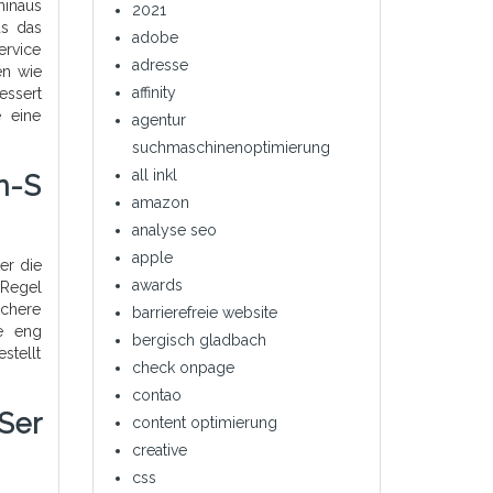
hinaus
2021
as das
adobe
ervice
adresse
en wie
affinity
essert
e eine
agentur
suchmaschinenoptimierung
all inkl
n-S
amazon
analyse seo
apple
er die
awards
 Regel
ichere
barrierefreie website
e eng
bergisch gladbach
stellt
check onpage
contao
Ser
content optimierung
creative
css