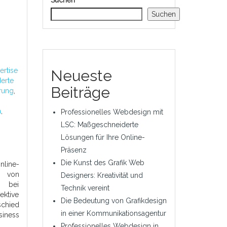
Suchen
Suchen
ertise
Neueste
erte
Beiträge
rung
,
n
,
Professionelles Webdesign mit
LSC: Maßgeschneiderte
Lösungen für Ihre Online-
Präsenz
Die Kunst des Grafik Web
line-
s von
Designers: Kreativität und
e bei
Technik vereint
ktive
Die Bedeutung von Grafikdesign
chied
in einer Kommunikationsagentur
iness
Professionelles Webdesign in