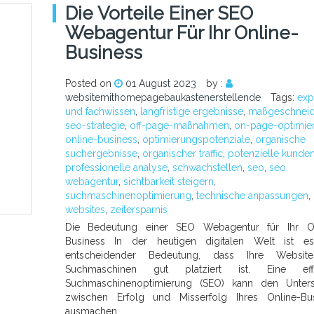
Die Vorteile Einer SEO
Webagentur Für Ihr Online-
Business
Posted on
01 August 2023
by :
websitemithomepagebaukastenerstellende
Tags:
exp
und fachwissen
,
langfristige ergebnisse
,
maßgeschneid
seo-strategie
,
off-page-maßnahmen
,
on-page-optimie
online-business
,
optimierungspotenziale
,
organische
suchergebnisse
,
organischer traffic
,
potenzielle kunde
professionelle analyse
,
schwachstellen
,
seo
,
seo
webagentur
,
sichtbarkeit steigern
,
suchmaschinenoptimierung
,
technische anpassungen
,
websites
,
zeitersparnis
Die Bedeutung einer SEO Webagentur für Ihr On
Business In der heutigen digitalen Welt ist e
entscheidender Bedeutung, dass Ihre Websit
Suchmaschinen gut platziert ist. Eine effe
Suchmaschinenoptimierung (SEO) kann den Unters
zwischen Erfolg und Misserfolg Ihres Online-Bus
ausmachen.