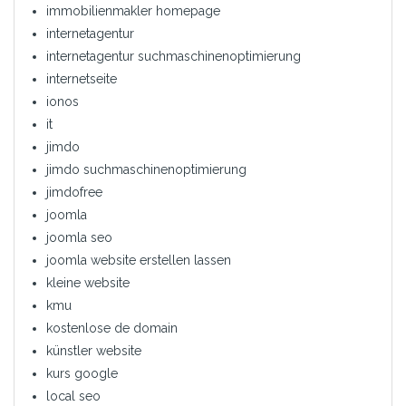
immobilienmakler homepage
internetagentur
internetagentur suchmaschinenoptimierung
internetseite
ionos
it
jimdo
jimdo suchmaschinenoptimierung
jimdofree
joomla
joomla seo
joomla website erstellen lassen
kleine website
kmu
kostenlose de domain
künstler website
kurs google
local seo