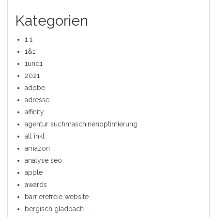
Kategorien
1 1
1&1
1und1
2021
adobe
adresse
affinity
agentur suchmaschinenoptimierung
all inkl
amazon
analyse seo
apple
awards
barrierefreie website
bergisch gladbach