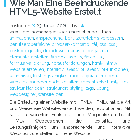
Wie Man Eine Beeindruckende
HTML5-Website Erstellt
Posted on
23 Januar 2026
by :
websitemithomepagebaukastenerstellende
Tags:
animationen
,
ansprechend
,
benutzererlebnis verbessern
,
benutzeroberfläche
,
browser-kompatibilität
,
css
,
css3
,
desktop-geräte
,
dropdown-menüs bildergalerien
,
elemente
,
erstellen
,
flexbox-layouts
,
flexibilität
,
formularvalidierung
,
herausforderungen
,
html5
,
html5
website erstellen
,
interaktiv
,
javascript
,
javascript-funktionen
,
kenntnisse
,
leistungsfähigkeit
,
mobile geräte
,
moderne
websites
,
sauberer code
,
schatten
,
semantische html5-tags
,
struktur klar defin
,
strukturiert
,
styling
,
tags
,
übung
,
webdesigner
,
website
,
zeit
Die Erstellung einer Website mit HTML5 HTML5 hat die Art
und Weise, wie Websites erstellt werden, revolutioniert. Mit
seinen erweiterten Funktionen und Möglichkeiten bietet
HTML5 Webdesignern die Flexibilität und
Leistungsfähigkeit, um ansprechende und interaktive
Websites zu erstellen. Um eine Website