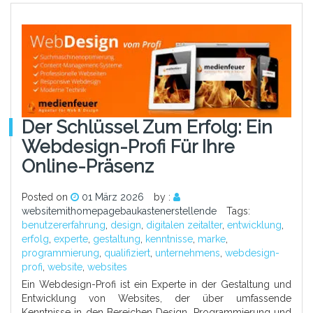
Der Schlüssel Zum Erfolg: Ein
Webdesign-Profi Für Ihre
Online-Präsenz
Posted on
01 März 2026
by :
websitemithomepagebaukastenerstellende
Tags:
benutzererfahrung
,
design
,
digitalen zeitalter
,
entwicklung
,
erfolg
,
experte
,
gestaltung
,
kenntnisse
,
marke
,
programmierung
,
qualifiziert
,
unternehmens
,
webdesign-
profi
,
website
,
websites
Ein Webdesign-Profi ist ein Experte in der Gestaltung und
Entwicklung von Websites, der über umfassende
Kenntnisse in den Bereichen Design, Programmierung und