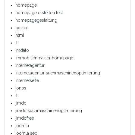
homepage
homepage erstellen test
homepagegestaltung
hoster
html
ils
imdalo
immobilienmakler homepage
internetagentur
internetagentur suchmaschinenoptimierung
internetseite
ionos
it
jimdo
jimdo suchmaschinenoptimierung
jimdofree
joomla
joomla seo