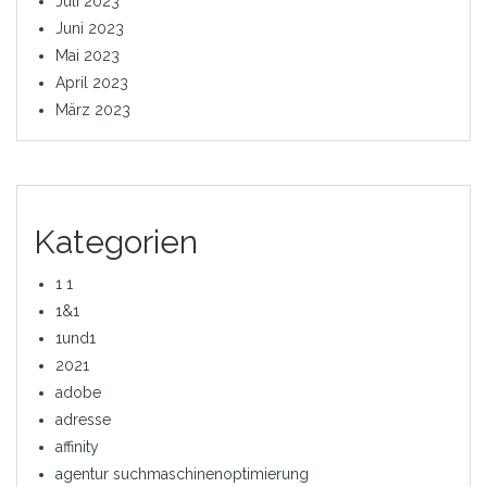
Juli 2023
Juni 2023
Mai 2023
April 2023
März 2023
Kategorien
1 1
1&1
1und1
2021
adobe
adresse
affinity
agentur suchmaschinenoptimierung