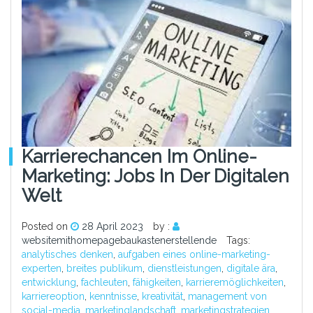
Karrierechancen Im Online-
Marketing: Jobs In Der Digitalen
Welt
Posted on
28 April 2023
by :
websitemithomepagebaukastenerstellende
Tags:
analytisches denken
,
aufgaben eines online-marketing-
experten
,
breites publikum
,
dienstleistungen
,
digitale ära
,
entwicklung
,
fachleuten
,
fähigkeiten
,
karrieremöglichkeiten
,
karriereoption
,
kenntnisse
,
kreativität
,
management von
social-media
,
marketinglandschaft
,
marketingstrategien
,