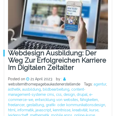
Webdesign Ausbildung: Der
Weg Zur Erfolgreichen Karriere
Im Digitalen Zeitalter
Posted on
21 April 2023
by :
websitemithomepagebaukastenerstellende
Tags:
agentur
,
ästhetik
,
ausbildung
,
bildbearbeitung
,
content-
management-systeme cms
,
css
,
design
,
drupal
,
e-
commerce-we
,
entwicklung von websites
,
fähigkeiten
,
freelancer
,
gestaltung
,
grafik- oder kommunikationsdesign
,
html
,
informatik
,
javascript
,
kenntnisse
,
kreativität
,
kurse
,
leidenschaft
,
mathematik
,
mobile apps
,
online-kurse
,