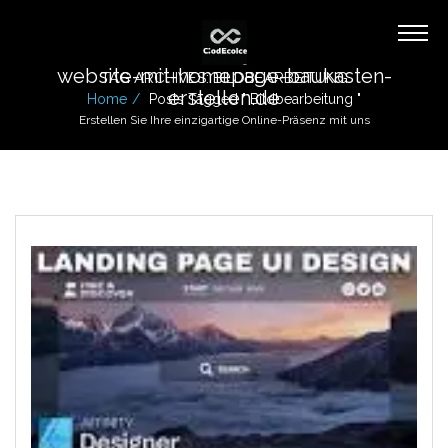
website-mit-homepage-baukasten-
TAG ARCHIVES: BILDBEARBEITUNG
erstellen.de
Home
Posts Tagged " Bildbearbeitung "
Erstellen Sie Ihre einzigartige Online-Präsenz mit uns