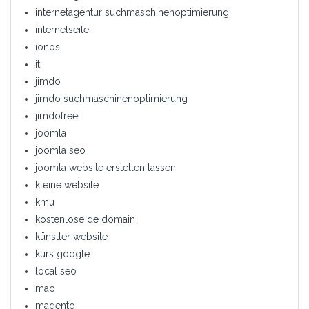
internetagentur suchmaschinenoptimierung
internetseite
ionos
it
jimdo
jimdo suchmaschinenoptimierung
jimdofree
joomla
joomla seo
joomla website erstellen lassen
kleine website
kmu
kostenlose de domain
künstler website
kurs google
local seo
mac
magento