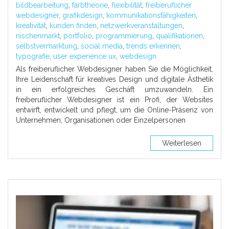
bildbearbeitung
,
farbtheorie
,
flexibilität
,
freiberuflicher
webdesigner
,
grafikdesign
,
kommunikationsfähigkeiten
,
kreativität
,
kunden finden
,
netzwerkveranstaltungen
,
nischenmarkt
,
portfolio
,
programmierung
,
qualifikationen
,
selbstvermarktung
,
social media
,
trends erkennen
,
typografie
,
user experience ux
,
webdesign
Als freiberuflicher Webdesigner haben Sie die Möglichkeit,
Ihre Leidenschaft für kreatives Design und digitale Ästhetik
in ein erfolgreiches Geschäft umzuwandeln. Ein
freiberuflicher Webdesigner ist ein Profi, der Websites
entwirft, entwickelt und pflegt, um die Online-Präsenz von
Unternehmen, Organisationen oder Einzelpersonen
Weiterlesen