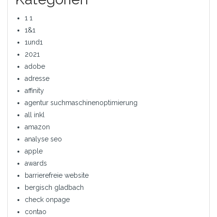
1 1
1&1
1und1
2021
adobe
adresse
affinity
agentur suchmaschinenoptimierung
all inkl
amazon
analyse seo
apple
awards
barrierefreie website
bergisch gladbach
check onpage
contao