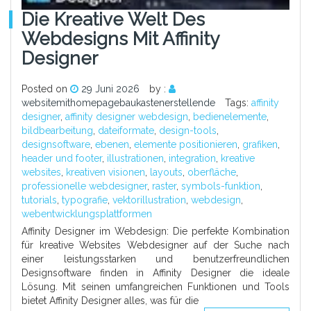
Die Kreative Welt Des
Webdesigns Mit Affinity
Designer
Posted on
29 Juni 2026
by :
websitemithomepagebaukastenerstellende
Tags:
affinity
designer
,
affinity designer webdesign
,
bedienelemente
,
bildbearbeitung
,
dateiformate
,
design-tools
,
designsoftware
,
ebenen
,
elemente positionieren
,
grafiken
,
header und footer
,
illustrationen
,
integration
,
kreative
websites
,
kreativen visionen
,
layouts
,
oberfläche
,
professionelle webdesigner
,
raster
,
symbols-funktion
,
tutorials
,
typografie
,
vektorillustration
,
webdesign
,
webentwicklungsplattformen
Affinity Designer im Webdesign: Die perfekte Kombination
für kreative Websites Webdesigner auf der Suche nach
einer leistungsstarken und benutzerfreundlichen
Designsoftware finden in Affinity Designer die ideale
Lösung. Mit seinen umfangreichen Funktionen und Tools
bietet Affinity Designer alles, was für die