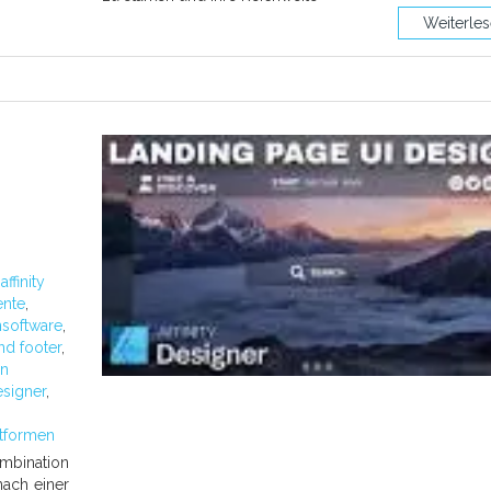
Weiterle
:
affinity
ente
,
nsoftware
,
nd footer
,
en
esigner
,
tformen
mbination
nach einer