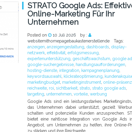
STRATO Google Ads: Effektiv
Online-Marketing Für Ihr
Unternehmen
Posted on
10 Juli 2026
by :
websitemithomepagebaukastenerstellende
Tags:
anzeigen
,
anzeigengestaltung
,
dashboards
,
display-
netzwerk
,
effektivität
,
erfolgsmessung
,
expertenunterstützung
,
geschäftswachstum
,
google a
google-suchergebnisse
,
handlungsaufforderungen
,
hosting-dienste
,
integration
,
kampagnenplanung
,
keywordsauswahl
,
klickrateoptimierung
,
kundenakquis
marketingbudget
,
marketinginstrument
,
online-präsenz
reichweite
,
roi
,
sichtbarkeit
,
strato
,
strato google ads
,
targeting
,
unternehmen
,
vorteile
,
werbung
Google Ads sind ein leistungsstarkes Marketinginstr
das Unternehmen dabei unterstützt, gezielt Werb
schalten und potenzielle Kunden anzusprechen. S
bietet eine nahtlose Integration von Google Ads i
Angebot, um Unternehmen zu helfen, ihre Online-P
zu stärken und ihre Reichweite