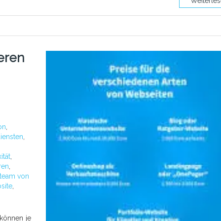
Weiterle
eren
on
,
diensten
,
ität
,
ren
,
team von
site
,
können je