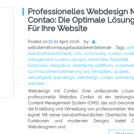
Professionelles Webdesign M
Contao: Die Optimale Lösun
Für Ihre Website
Posted on
01 April 2026
by :
websitemithomepagebaukastenerstellende
Tags:
anf
benutzerfreundlichkeit
,
cms
,
community
,
contao
,
conte
management-system
,
designs
,
entwickler
,
flexibilität
,
funktionen
,
integration
,
oberfläche
,
plattform
,
sicherheit
suchmaschinenoptimierung seo
,
templates
,
updates
,
vielseitigkeit
,
webdesign
,
webdesign contao
,
webdesig
websites
Webdesign mit Contao: Eine umfassende Lösun
professionelle Websites Contao ist ein leistungss
Content-Management-System (CMS), das sich besonde
die Erstellung und Verwaltung von professionellen We
eignet. Mit seiner benutzerfreundlichen Oberfläche, fle
Funktionen und modernen Designs bietet C
Webdesignern und