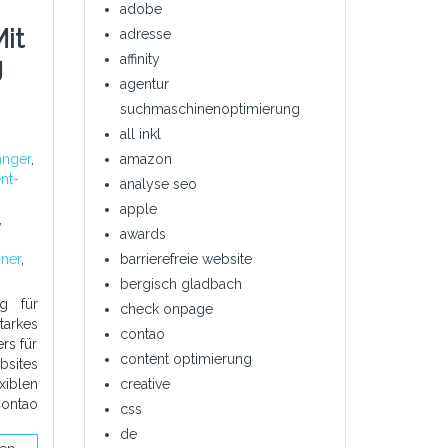
adobe
it
adresse
affinity
g
agentur
suchmaschinenoptimierung
all inkl
änger
,
amazon
nt-
analyse seo
apple
,
awards
ner
,
barrierefreie website
bergisch gladbach
g für
check onpage
tarkes
contao
rs für
content optimierung
bsites
xiblen
creative
ontao
css
de