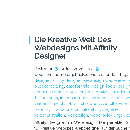
Die Kreative Welt Des
Webdesigns Mit Affinity
Designer
Posted on
29 Juni 2026
by :
websitemithomepagebaukastenerstellende
Tags
designer
,
affinity designer webdesign
,
bedienelem
bildbearbeitung
,
dateiformate
,
design-tools
,
desig
ebenen
,
elemente positionieren
,
grafiken
,
header u
illustrationen
,
integration
,
kreative websites
,
kreativ
visionen
,
layouts
,
oberfläche
,
professionelle webd
raster
,
symbols-funktion
,
tutorials
,
typografie
,
vektorillustration
,
webdesign
,
webentwicklungsplat
Affinity Designer im Webdesign: Die perfekte Ko
für kreative Websites Webdesigner auf der Suche 