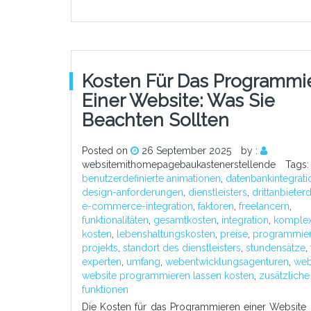
Kosten Für Das Programmi
Einer Website: Was Sie
Beachten Sollten
Posted on
26 September 2025
by :
websitemithomepagebaukastenerstellende
Tags:
benutzerdefinierte animationen
,
datenbankintegrati
design-anforderungen
,
dienstleisters
,
drittanbieter
e-commerce-integration
,
faktoren
,
freelancern
,
funktionalitäten
,
gesamtkosten
,
integration
,
komplex
kosten
,
lebenshaltungskosten
,
preise
,
programmie
projekts
,
standort des dienstleisters
,
stundensätze
,
experten
,
umfang
,
webentwicklungsagenturen
,
web
website programmieren lassen kosten
,
zusätzliche
funktionen
Die Kosten für das Programmieren einer Website 