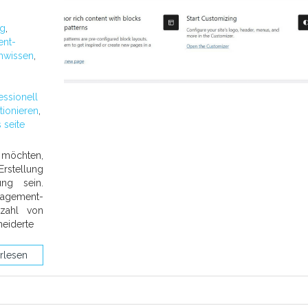
ng
,
nt-
hwissen
,
essionell
tionieren
,
 seite
 möchten,
rstellung
ung sein.
nagement-
lzahl von
eiderte
rlesen