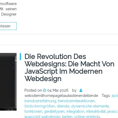
nsoftware
Mit seinen
y Designer
rlesen
Die Revolution Des
Webdesigns: Die Macht Von
JavaScript Im Modernen
Webdesign
Posted on
04 Mai 2026
by :
websitemithomepagebaukastenerstellende
Tags:
api
benutzererfahrung
,
benutzerinteraktionen
,
bildschirmgrößen
,
dienste
,
dynamische elemente
,
funktionen
,
gerätetypen
,
integration
,
interaktivität
,
javasc
javascript webdesign
,
karten
,
online-erlebnis
,