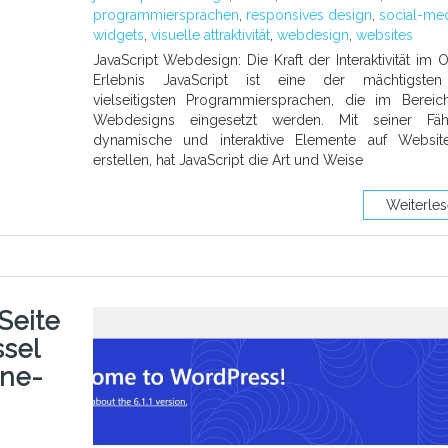
programmiersprachen
,
responsives design
,
social-med
widgets
,
visuelle attraktivität
,
webdesign
,
websites
JavaScript Webdesign: Die Kraft der Interaktivität im O
Erlebnis JavaScript ist eine der mächtigste
vielseitigsten Programmiersprachen, die im Berei
Webdesigns eingesetzt werden. Mit seiner Fähig
dynamische und interaktive Elemente auf Websit
erstellen, hat JavaScript die Art und Weise
Weiterle
Seite
ssel
ine-