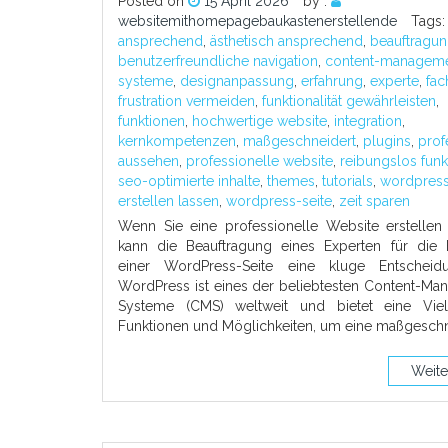
Posted on
15 April 2026
by :
websitemithomepagebaukastenerstellende
Tags:
ansprechend
,
ästhetisch ansprechend
,
beauftragu
benutzerfreundliche navigation
,
content-manageme
systeme
,
designanpassung
,
erfahrung
,
experte
,
fac
frustration vermeiden
,
funktionalität gewährleisten
,
funktionen
,
hochwertige website
,
integration
,
kernkompetenzen
,
maßgeschneidert
,
plugins
,
prof
aussehen
,
professionelle website
,
reibungslos funk
seo-optimierte inhalte
,
themes
,
tutorials
,
wordpress
erstellen lassen
,
wordpress-seite
,
zeit sparen
Wenn Sie eine professionelle Website erstellen
kann die Beauftragung eines Experten für die E
einer WordPress-Seite eine kluge Entscheid
WordPress ist eines der beliebtesten Content-Ma
Systeme (CMS) weltweit und bietet eine Vie
Funktionen und Möglichkeiten, um eine maßgeschn
Weite