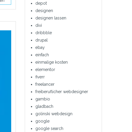
sen
depot
designen
designen lassen
divi
dribbble
drupal
ebay
einfach
einmalige kosten
elementor
fiverr
freelancer
freiberuflicher webdesigner
gambio
gladbach
golinski webdesign
google
google search