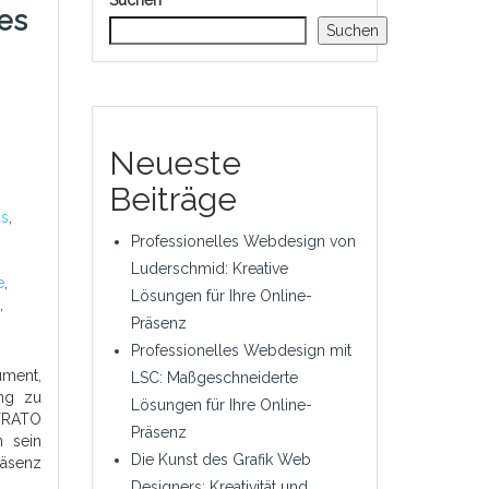
Suchen
es
Suchen
Neueste
Beiträge
ds
,
Professionelles Webdesign von
Luderschmid: Kreative
e
,
Lösungen für Ihre Online-
,
Präsenz
Professionelles Webdesign mit
ument,
LSC: Maßgeschneiderte
ung zu
Lösungen für Ihre Online-
TRATO
Präsenz
n sein
Die Kunst des Grafik Web
räsenz
Designers: Kreativität und