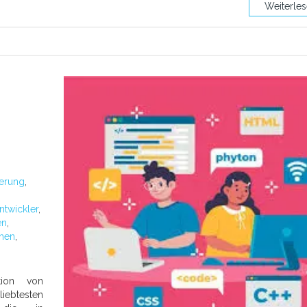
Weiterle
ierung
,
ntwickler
,
en
,
hen
,
tion von
liebtesten