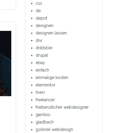
css
de
depot
designen
designen lassen
divi
dribbble
drupal
ebay
einfach
einmalige kosten
elementor
fiverr
freelancer
freiberuflicher webdesigner
gambio
gladbach
golinski webdesign