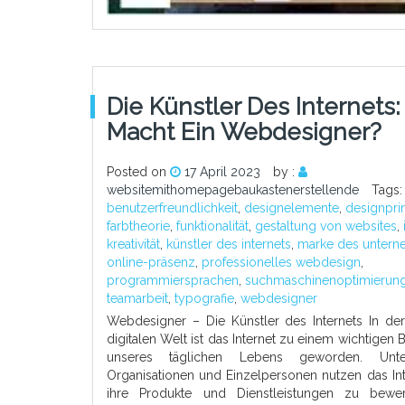
Die Künstler Des Internets
Macht Ein Webdesigner?
Posted on
17 April 2023
by :
websitemithomepagebaukastenerstellende
Tags
benutzerfreundlichkeit
,
designelemente
,
designpri
farbtheorie
,
funktionalität
,
gestaltung von websites
,
kreativität
,
künstler des internets
,
marke des unter
online-präsenz
,
professionelles webdesign
,
programmiersprachen
,
suchmaschinenoptimierun
teamarbeit
,
typografie
,
webdesigner
Webdesigner – Die Künstler des Internets In der
digitalen Welt ist das Internet zu einem wichtigen B
unseres täglichen Lebens geworden. Unte
Organisationen und Einzelpersonen nutzen das In
ihre Produkte und Dienstleistungen zu bewe