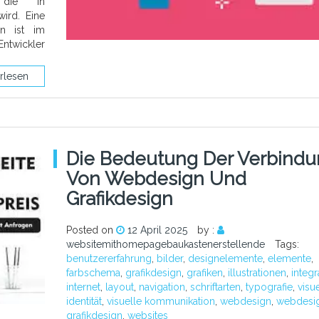
, die in
ird. Eine
n ist im
ntwickler
rlesen
Die Bedeutung Der Verbind
Von Webdesign Und
Grafikdesign
Posted on
12 April 2025
by :
websitemithomepagebaukastenerstellende
Tags:
benutzererfahrung
,
bilder
,
designelemente
,
elemente
,
farbschema
,
grafikdesign
,
grafiken
,
illustrationen
,
integr
internet
,
layout
,
navigation
,
schriftarten
,
typografie
,
visu
identität
,
visuelle kommunikation
,
webdesign
,
webdesi
grafikdesign
,
websites