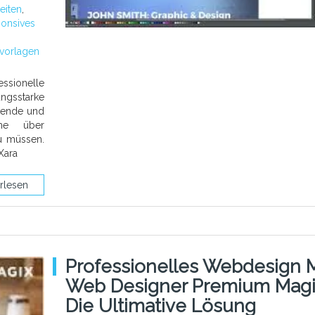
eiten
,
ponsives
vorlagen
essionelle
gsstarke
ckende und
hne über
u müssen.
Xara
rlesen
Professionelles Webdesign M
Web Designer Premium Magi
Die Ultimative Lösung