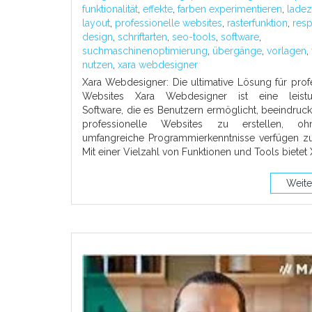
funktionalität
,
effekte
,
farben experimentieren
,
ladez
layout
,
professionelle websites
,
rasterfunktion
,
res
design
,
schriftarten
,
seo-tools
,
software
,
suchmaschinenoptimierung
,
übergänge
,
vorlagen
,
nutzen
,
xara webdesigner
Xara Webdesigner: Die ultimative Lösung für prof
Websites Xara Webdesigner ist eine leistun
Software, die es Benutzern ermöglicht, beeindru
professionelle Websites zu erstellen, o
umfangreiche Programmierkenntnisse verfügen z
Mit einer Vielzahl von Funktionen und Tools bietet 
Weite