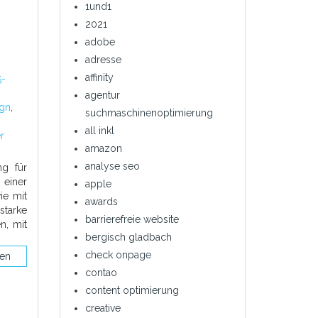
1und1
2021
adobe
adresse
affinity
5-
agentur
ign
,
suchmaschinenoptimierung
all inkl
r
amazon
analyse seo
ng für
einer
apple
ie mit
awards
tarke
barrierefreie website
n, mit
bergisch gladbach
check onpage
sen
contao
content optimierung
creative