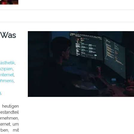
: Was
:
ästhetik
,
nzipien
,
internet
,
nehmens
,
g
,
 heutigen
estandteil
rnehmen,
ternet, um
rben, mit