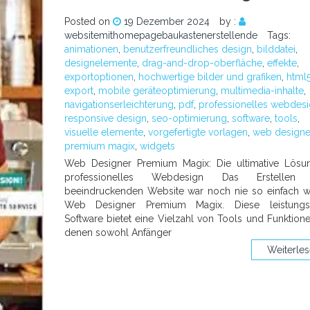
Posted on
19 Dezember 2024
by :
websitemithomepagebaukastenerstellende
Tags:
animationen
,
benutzerfreundliches design
,
bilddatei
,
designelemente
,
drag-and-drop-oberfläche
,
effekte
,
exportoptionen
,
hochwertige bilder und grafiken
,
html
export
,
mobile geräteoptimierung
,
multimedia-inhalte
,
navigationserleichterung
,
pdf
,
professionelles webdes
responsive design
,
seo-optimierung
,
software
,
tools
,
visuelle elemente
,
vorgefertigte vorlagen
,
web designe
premium magix
,
widgets
Web Designer Premium Magix: Die ultimative Lösu
professionelles Webdesign Das Erstellen 
beeindruckenden Website war noch nie so einfach w
Web Designer Premium Magix. Diese leistungss
Software bietet eine Vielzahl von Tools und Funktione
denen sowohl Anfänger
Weiterle