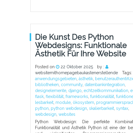
Die Kunst Des Python
Webdesigns: Funktionale
Ästhetik Für Ihre Website
Posted on
22 Oktober 2025
by :
websitemithomepagebaukastenerstellende
Tags:
anwendungsgebieten
,
ästhetik
,
benutzerauthentifiz
bibliotheken
,
community
,
datenbankintegration
,
designelemente
,
django
,
echtzeitkommunikation
,
e
flask
,
flexibilität
,
frameworks
,
funktionalität
,
funktion
lesbarkeit
,
module
,
ökosystem
,
programmiersprac
python
,
python webdesign
,
skalierbarkeit
,
syntax
,
webdesign
,
websites
Python Webdesign: Die perfekte Kombina
Funktionalität und Ästhetik Python ist eine der be