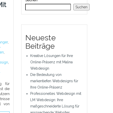
Suchen
it
Suchen
Neueste
änger
,
Beiträge
-
nen
,
Kreative Lösungen für Ihre
Online-Präsenz mit Malina
esign
,
Webdesign
-
Die Bedeutung von
markentiefen Webdesigns für
g für
Ihre Online-Präsenz
st die
Professionelles Webdesign mit
utzern
tnisse
LM Webdesign: Ihre
hl von
maßgeschneiderte Lösung für
ansprechende Websites