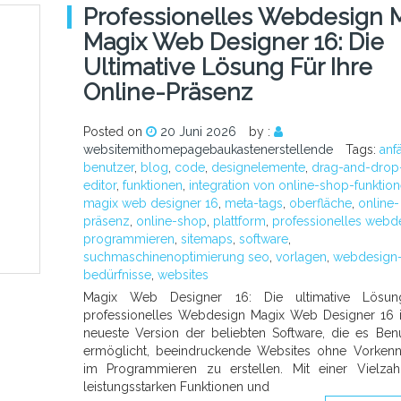
Professionelles Webdesign M
Magix Web Designer 16: Die
Ultimative Lösung Für Ihre
Online-Präsenz
Posted on
20 Juni 2026
by :
websitemithomepagebaukastenerstellende
Tags:
anf
benutzer
,
blog
,
code
,
designelemente
,
drag-and-drop
editor
,
funktionen
,
integration von online-shop-funktio
magix web designer 16
,
meta-tags
,
oberfläche
,
online-
präsenz
,
online-shop
,
plattform
,
professionelles webd
programmieren
,
sitemaps
,
software
,
suchmaschinenoptimierung seo
,
vorlagen
,
webdesign
bedürfnisse
,
websites
Magix Web Designer 16: Die ultimative Lösun
professionelles Webdesign Magix Web Designer 16 i
neueste Version der beliebten Software, die es Ben
ermöglicht, beeindruckende Websites ohne Vorkenn
im Programmieren zu erstellen. Mit einer Vielza
leistungsstarken Funktionen und