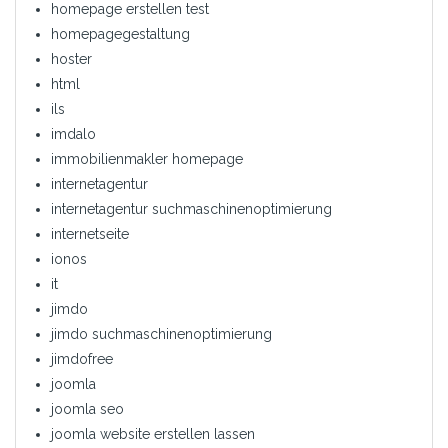
homepage erstellen test
homepagegestaltung
hoster
html
ils
imdalo
immobilienmakler homepage
internetagentur
internetagentur suchmaschinenoptimierung
internetseite
ionos
it
jimdo
jimdo suchmaschinenoptimierung
jimdofree
joomla
joomla seo
joomla website erstellen lassen