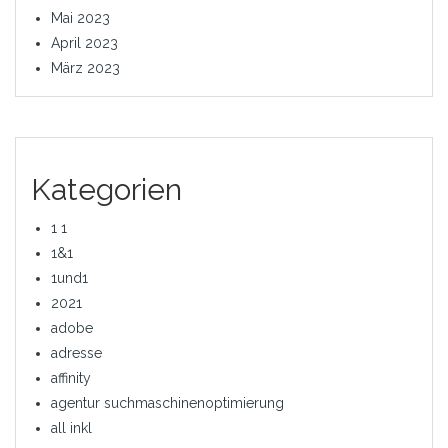
Mai 2023
April 2023
März 2023
Kategorien
1 1
1&1
1und1
2021
adobe
adresse
affinity
agentur suchmaschinenoptimierung
all inkl