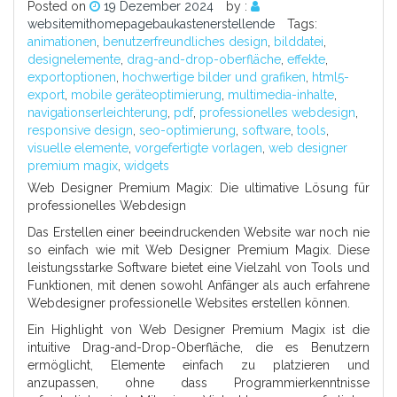
Posted on
19 Dezember 2024
by :
websitemithomepagebaukastenerstellende
Tags:
animationen
,
benutzerfreundliches design
,
bilddatei
,
designelemente
,
drag-and-drop-oberfläche
,
effekte
,
exportoptionen
,
hochwertige bilder und grafiken
,
html5-
export
,
mobile geräteoptimierung
,
multimedia-inhalte
,
navigationserleichterung
,
pdf
,
professionelles webdesign
,
responsive design
,
seo-optimierung
,
software
,
tools
,
visuelle elemente
,
vorgefertigte vorlagen
,
web designer
premium magix
,
widgets
Web Designer Premium Magix: Die ultimative Lösung für
professionelles Webdesign
Das Erstellen einer beeindruckenden Website war noch nie
so einfach wie mit Web Designer Premium Magix. Diese
leistungsstarke Software bietet eine Vielzahl von Tools und
Funktionen, mit denen sowohl Anfänger als auch erfahrene
Webdesigner professionelle Websites erstellen können.
Ein Highlight von Web Designer Premium Magix ist die
intuitive Drag-and-Drop-Oberfläche, die es Benutzern
ermöglicht, Elemente einfach zu platzieren und
anzupassen, ohne dass Programmierkenntnisse