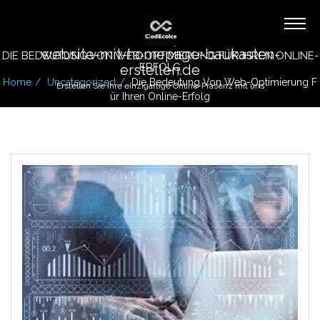
website-mit-homepage-baukasten-
DIE BEDEUTUNG VON WEB-OPTIMIERUNG FÜR IHREN ONLINE-
ERFOLG
erstellen.de
Home
Uncategorized
Die Bedeutung Von Web-Optimierung F
Erstellen Sie Ihre einzigartige Online-Präsenz mit uns
Ür Ihren Online-Erfolg