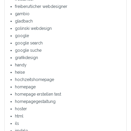
freiberuflicher webdesigner
gambio
gladbach
golinski webdesign
google
google search
google suche
grafikdesign
handy
heise
hochzeitshomepage
homepage
homepage erstellen test
homepagegestaltung
hoster
html
ils
imdalo