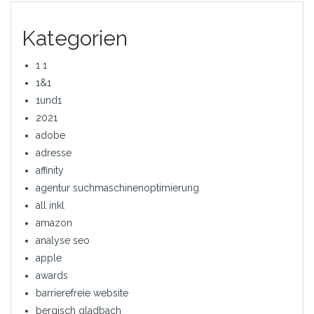
Kategorien
1 1
1&1
1und1
2021
adobe
adresse
affinity
agentur suchmaschinenoptimierung
all inkl
amazon
analyse seo
apple
awards
barrierefreie website
bergisch gladbach