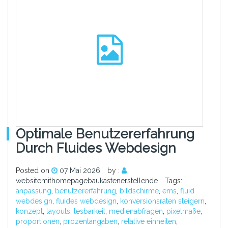
Optimale Benutzererfahrung
Durch Fluides Webdesign
Posted on
07 Mai 2026
by :
websitemithomepagebaukastenerstellende
Tags:
anpassung
,
benutzererfahrung
,
bildschirme
,
ems
,
fluid
webdesign
,
fluides webdesign
,
konversionsraten steigern
,
konzept
,
layouts
,
lesbarkeit
,
medienabfragen
,
pixelmaße
,
proportionen
,
prozentangaben
,
relative einheiten
,