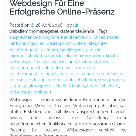
Webdesign Für Eine
Erfolgreiche Online-Präsenz
Posted on
28 April 2026
by :
websitemithomepagebaukastenerstellende
Tags:
ansprechende typografie
,
benutzerfreundlichkeit
,
bilder
,
bildschirmgrößen
,
desktop-computern
,
elegantes
erscheinungsbild
,
farben
,
gerätetypen
,
grafiken
,
harmonische farbschemata
,
inhalte hervorheben
,
kreativ
webdesign
,
kreatives webdesigner
,
lesbarkeit
,
mobile
nutzerfreundlichkeit
,
mobile welt
,
modernes
erscheinungsbild
,
negativer raum
,
psychologie der farben
,
responsive design
,
responsivität
,
schriftarten
,
smartphones
,
stimmige atmosphäre schaffen
,
tablets
,
übersichtlichkeit
,
webdesign
,
weißraum
Webdesign ist eine entscheidende Komponente für den
Erfolg einer Website. Kreatives Webdesign geht über das
bloße Erstellen von ästhetisch ansprechenden Layouts
hinaus und umfasst die Gestaltung einer
nutzerfreundlichen, funktionalen und einprägsamen Online-
Präsenz. Ein kreatives Webdesigner versteht die