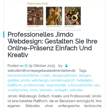
Professionelles Jimdo
Webdesign: Gestalten Sie Ihre
Online-Präsenz Einfach Und
Kreativ
Posted on
29 Oktober 2025
by :
websitemithomepagebaukastenerstellende
Tags:
benutzeroberfläche
,
codes
,
designoptionen
,
designs
,
geräten
,
jimdo webdesign
,
kundensupport
,
metadaten
,
plattform
,
professionell
,
responsivität
,
schlüsselwörter
,
seo
,
smartphones
,
tools
,
tutorials
,
vorlagen
,
websites
Jimdo Webdesign: Einfach, Kreativ und Professionell Jimdo
ist eine beliebte Plattform, die es Benutzern ermöglicht, ihre
eigenen Websites ohne umfangreiche technische