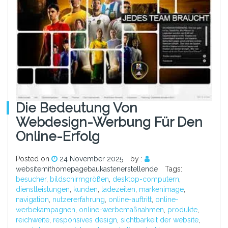
Die Bedeutung Von
Webdesign-Werbung Für Den
Online-Erfolg
Posted on
24 November 2025
by :
websitemithomepagebaukastenerstellende
Tags:
besucher
,
bildschirmgrößen
,
desktop-computern
,
dienstleistungen
,
kunden
,
ladezeiten
,
markenimage
,
navigation
,
nutzererfahrung
,
online-auftritt
,
online-
werbekampagnen
,
online-werbemaßnahmen
,
produkte
,
reichweite
,
responsives design
,
sichtbarkeit der website
,