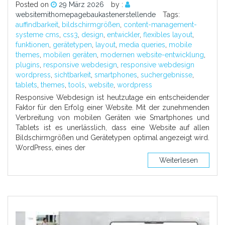
Posted on
29 März 2026
by :
websitemithomepagebaukastenerstellende
Tags:
auffindbarkeit
,
bildschirmgrößen
,
content-management-
systeme cms
,
css3
,
design
,
entwickler
,
flexibles layout
,
funktionen
,
gerätetypen
,
layout
,
media queries
,
mobile
themes
,
mobilen geräten
,
modernen website-entwicklung
,
plugins
,
responsive webdesign
,
responsive webdesign
wordpress
,
sichtbarkeit
,
smartphones
,
suchergebnisse
,
tablets
,
themes
,
tools
,
website
,
wordpress
Responsive Webdesign ist heutzutage ein entscheidender
Faktor für den Erfolg einer Website. Mit der zunehmenden
Verbreitung von mobilen Geräten wie Smartphones und
Tablets ist es unerlässlich, dass eine Website auf allen
Bildschirmgrößen und Gerätetypen optimal angezeigt wird.
WordPress, eines der
Weiterlesen