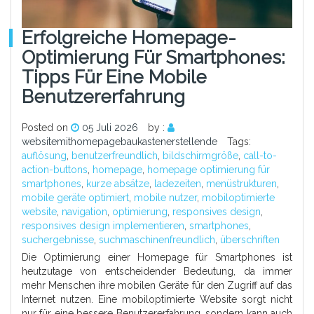
Erfolgreiche Homepage-
Optimierung Für Smartphones:
Tipps Für Eine Mobile
Benutzererfahrung
Posted on
05 Juli 2026
by :
websitemithomepagebaukastenerstellende
Tags:
auflösung
,
benutzerfreundlich
,
bildschirmgröße
,
call-to-
action-buttons
,
homepage
,
homepage optimierung für
smartphones
,
kurze absätze
,
ladezeiten
,
menüstrukturen
,
mobile geräte optimiert
,
mobile nutzer
,
mobiloptimierte
website
,
navigation
,
optimierung
,
responsives design
,
responsives design implementieren
,
smartphones
,
suchergebnisse
,
suchmaschinenfreundlich
,
überschriften
Die Optimierung einer Homepage für Smartphones ist
heutzutage von entscheidender Bedeutung, da immer
mehr Menschen ihre mobilen Geräte für den Zugriff auf das
Internet nutzen. Eine mobiloptimierte Website sorgt nicht
nur für eine bessere Benutzererfahrung, sondern kann auch