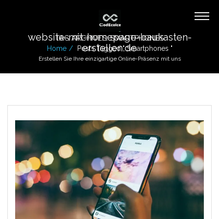
website-mit-homepage-baukasten-
TAG ARCHIVES: SMARTPHONES
erstellen.de
Home
Posts Tagged " Smartphones "
Erstellen Sie Ihre einzigartige Online-Präsenz mit uns