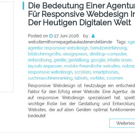
Die Bedeutung Einer Agentu
Für Responsive Webdesign I
Der Heutigen Digitalen Welt
Posted on
27 Juni 2026
by :
websitemithomepagebaukastenerstellende
Tags:
age
agentur responsive webdesign
,
benutzererfahrung
,
bildschirmgröße
,
designpraxis
,
desktop-computer
,
entwicklung
,
geräte
,
gestaltung
,
google
,
inhalte lesen
,
layouts anpassen
,
mobile-freundliche websites
,
nutzer
,
responsive webdesign
,
scrollen
,
smartphones
,
suchmaschinenranking
,
tablets
,
vorteile
,
zoomen
Responsive Webdesign ist heutzutage ein entschei
Faktor für den Erfolg einer Website. Eine Agentur, di
auf responsive Webdesign spezialisiert hat, spiel
wichtige Rolle bei der Gestaltung und Entwicklu
Websites, die auf allen Geräten optimal funktioniere
bedeutet
Weiterle