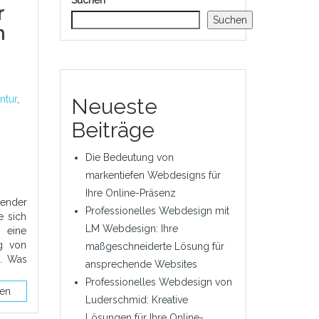
Suchen
r
Suchen
n
ntur
,
Neueste
Beiträge
Die Bedeutung von
markentiefen Webdesigns für
Ihre Online-Präsenz
dender
Professionelles Webdesign mit
e sich
LM Webdesign: Ihre
t eine
ng von
maßgeschneiderte Lösung für
n. Was
ansprechende Websites
Professionelles Webdesign von
sen
Luderschmid: Kreative
Lösungen für Ihre Online-