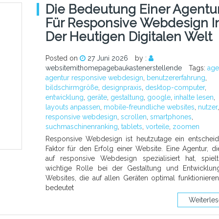
Die Bedeutung Einer Agentu
Für Responsive Webdesign I
Der Heutigen Digitalen Welt
Posted on
27 Juni 2026
by :
websitemithomepagebaukastenerstellende
Tags:
age
agentur responsive webdesign
,
benutzererfahrung
,
bildschirmgröße
,
designpraxis
,
desktop-computer
,
entwicklung
,
geräte
,
gestaltung
,
google
,
inhalte lesen
,
layouts anpassen
,
mobile-freundliche websites
,
nutzer
,
responsive webdesign
,
scrollen
,
smartphones
,
suchmaschinenranking
,
tablets
,
vorteile
,
zoomen
Responsive Webdesign ist heutzutage ein entschei
Faktor für den Erfolg einer Website. Eine Agentur, di
auf responsive Webdesign spezialisiert hat, spiel
wichtige Rolle bei der Gestaltung und Entwicklu
Websites, die auf allen Geräten optimal funktioniere
bedeutet
Weiterle