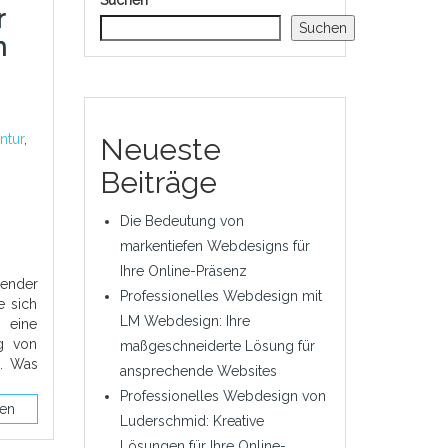
Suchen
r
Suchen
n
ntur
,
Neueste
Beiträge
Die Bedeutung von
markentiefen Webdesigns für
Ihre Online-Präsenz
dender
Professionelles Webdesign mit
e sich
LM Webdesign: Ihre
t eine
ng von
maßgeschneiderte Lösung für
n. Was
ansprechende Websites
Professionelles Webdesign von
sen
Luderschmid: Kreative
Lösungen für Ihre Online-