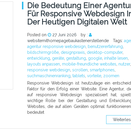
Die Bedeutung Einer Agentu
Für Responsive Webdesign I
Der Heutigen Digitalen Welt
Posted on
27 Juni 2026
by :
websitemithomepagebaukastenerstellende
Tags:
age
agentur responsive webdesign
,
benutzererfahrung
,
bildschirmgröße
,
designpraxis
,
desktop-computer
,
entwicklung
,
geräte
,
gestaltung
,
google
,
inhalte lesen
,
layouts anpassen
,
mobile-freundliche websites
,
nutzer
,
responsive webdesign
,
scrollen
,
smartphones
,
suchmaschinenranking
,
tablets
,
vorteile
,
zoomen
Responsive Webdesign ist heutzutage ein entschei
Faktor für den Erfolg einer Website. Eine Agentur, di
auf responsive Webdesign spezialisiert hat, spiel
wichtige Rolle bei der Gestaltung und Entwicklu
Websites, die auf allen Geräten optimal funktioniere
bedeutet
Weiterle