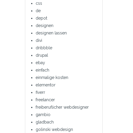
css
de
depot
designen
designen lassen
divi
dribbble
drupal
ebay
einfach
einmalige kosten
elementor
fiverr
freelancer
freiberuflicher webdesigner
gambio
gladbach
golinski webdesign