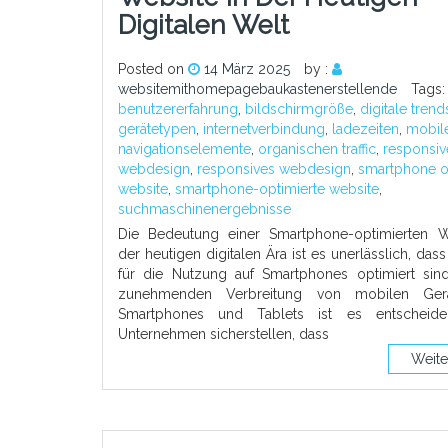
Digitalen Welt
Posted on
14 März 2025
by :
websitemithomepagebaukastenerstellende
Tags:
benutzererfahrung
,
bildschirmgröße
,
digitale trend
gerätetypen
,
internetverbindung
,
ladezeiten
,
mobile
navigationselemente
,
organischen traffic
,
responsiv
webdesign
,
responsives webdesign
,
smartphone o
website
,
smartphone-optimierte website
,
suchmaschinenergebnisse
Die Bedeutung einer Smartphone-optimierten W
der heutigen digitalen Ära ist es unerlässlich, das
für die Nutzung auf Smartphones optimiert sind
zunehmenden Verbreitung von mobilen Ger
Smartphones und Tablets ist es entscheide
Unternehmen sicherstellen, dass
Weite