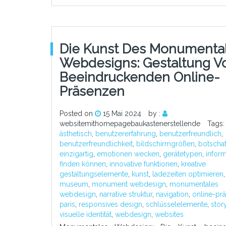
Die Kunst Des Monumenta
Webdesigns: Gestaltung V
Beeindruckenden Online-
Präsenzen
Posted on
15 Mai 2024
by :
websitemithomepagebaukastenerstellende
Tags:
ästhetisch
,
benutzererfahrung
,
benutzerfreundlich
,
benutzerfreundlichkeit
,
bildschirmgrößen
,
botschaf
einzigartig
,
emotionen wecken
,
gerätetypen
,
infor
finden können
,
innovative funktionen
,
kreative
gestaltungselemente
,
kunst
,
ladezeiten optimieren
museum
,
monument webdesign
,
monumentales
webdesign
,
narrative struktur
,
navigation
,
online-pr
paris
,
responsives design
,
schlüsselelemente
,
stor
visuelle identität
,
webdesign
,
websites