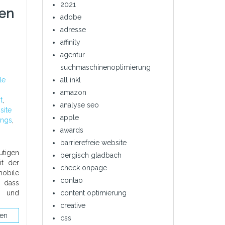
2021
len
adobe
adresse
affinity
agentur
suchmaschinenoptimierung
le
all inkl
amazon
t
,
analyse seo
site
apple
ings
,
awards
barrierefreie website
utigen
bergisch gladbach
it der
check onpage
mobile
contao
, dass
n und
content optimierung
creative
sen
css