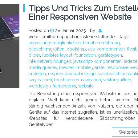
Tipps Und Tricks Zum Erstel
Einer Responsiven Website
Posted on
28 Januar 2025
by :
websitemithomepagebaukastenerstellende
Tags:
anpassungsmöglichkeiten
,
benutzererfahrung
,
bildschirmgrößen
,
bootstrap
,
css-komponenten
,
flexib
bilder
,
flexibles layout
,
foundation
,
gerätetypen
,
internetverbindungen
,
javascript-komponenten
,
ladezei
media queries
,
medien
,
mobile geräte
,
responsive web
erstellen
,
responsives webdesign
,
suchmaschinenrank
svg-dateien
,
touchscreen-navigation
,
vektorgrafiken
,
webdesign-frameworks
,
website
Die Bedeutung einer responsiven Website in der he
digitalen Welt kann nicht genug betont werden. M
ständig wachsenden Anzahl von Nutzern, die über 
Geräte auf das Internet zugreifen, ist es unerlässlich
Websites für verschiedene Bildschirmgröße
Gerätetypen
Weiterle