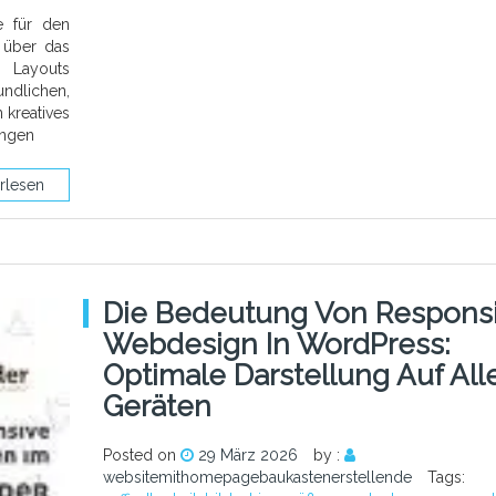
e für den
 über das
n Layouts
undlichen,
 kreatives
ungen
rlesen
Die Bedeutung Von Respons
Webdesign In WordPress:
Optimale Darstellung Auf All
Geräten
Posted on
29 März 2026
by :
websitemithomepagebaukastenerstellende
Tags: