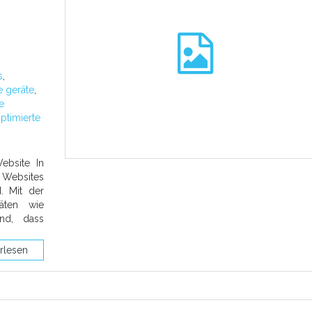
s
,
 geräte
,
e
ptimierte
ebsite In
s Websites
. Mit der
äten wie
nd, dass
rlesen