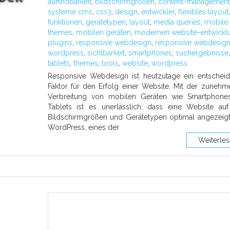
auffindbarkeit
,
bildschirmgrößen
,
content-management
systeme cms
,
css3
,
design
,
entwickler
,
flexibles layout
,
funktionen
,
gerätetypen
,
layout
,
media queries
,
mobile
themes
,
mobilen geräten
,
modernen website-entwickl
plugins
,
responsive webdesign
,
responsive webdesig
wordpress
,
sichtbarkeit
,
smartphones
,
suchergebnisse
,
tablets
,
themes
,
tools
,
website
,
wordpress
Responsive Webdesign ist heutzutage ein entschei
Faktor für den Erfolg einer Website. Mit der zuneh
Verbreitung von mobilen Geräten wie Smartphone
Tablets ist es unerlässlich, dass eine Website auf
Bildschirmgrößen und Gerätetypen optimal angezeigt
WordPress, eines der
Weiterle