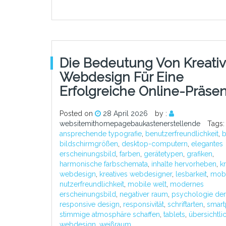
Die Bedeutung Von Kreati
Webdesign Für Eine
Erfolgreiche Online-Präse
Posted on
28 April 2026
by :
websitemithomepagebaukastenerstellende
Tags:
ansprechende typografie
,
benutzerfreundlichkeit
,
b
bildschirmgrößen
,
desktop-computern
,
elegantes
erscheinungsbild
,
farben
,
gerätetypen
,
grafiken
,
harmonische farbschemata
,
inhalte hervorheben
,
kr
webdesign
,
kreatives webdesigner
,
lesbarkeit
,
mobi
nutzerfreundlichkeit
,
mobile welt
,
modernes
erscheinungsbild
,
negativer raum
,
psychologie der
responsive design
,
responsivität
,
schriftarten
,
smar
stimmige atmosphäre schaffen
,
tablets
,
übersichtli
webdesign
,
weißraum