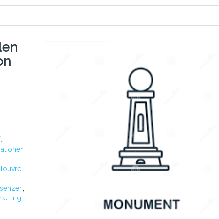
len
on
t
,
mationen
,
louvre-
äsenzen
,
ytelling
,