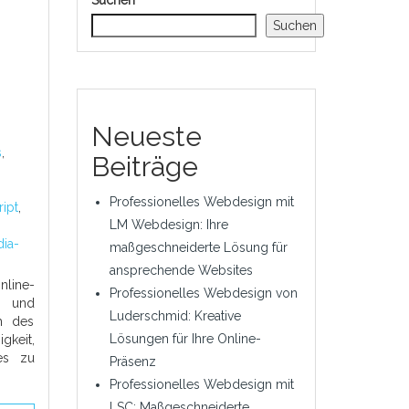
Suchen
Suchen
Neueste
s
,
Beiträge
Professionelles Webdesign mit
ript
,
LM Webdesign: Ihre
ia-
maßgeschneiderte Lösung für
ansprechende Websites
nline-
Professionelles Webdesign von
n und
Luderschmid: Kreative
ch des
Lösungen für Ihre Online-
keit,
es zu
Präsenz
Professionelles Webdesign mit
LSC: Maßgeschneiderte