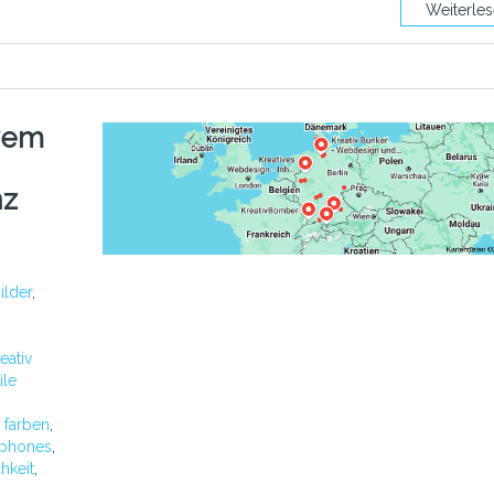
Weiterle
vem
nz
ilder
,
eativ
le
 farben
,
tphones
,
chkeit
,