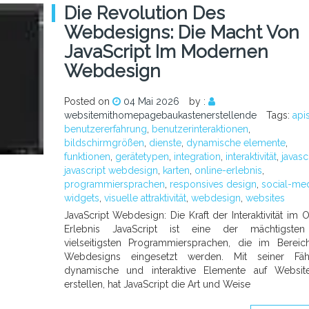
Die Revolution Des
Webdesigns: Die Macht Von
JavaScript Im Modernen
Webdesign
Posted on
04 Mai 2026
by :
websitemithomepagebaukastenerstellende
Tags:
api
benutzererfahrung
,
benutzerinteraktionen
,
bildschirmgrößen
,
dienste
,
dynamische elemente
,
funktionen
,
gerätetypen
,
integration
,
interaktivität
,
javasc
javascript webdesign
,
karten
,
online-erlebnis
,
programmiersprachen
,
responsives design
,
social-med
widgets
,
visuelle attraktivität
,
webdesign
,
websites
JavaScript Webdesign: Die Kraft der Interaktivität im O
Erlebnis JavaScript ist eine der mächtigste
vielseitigsten Programmiersprachen, die im Berei
Webdesigns eingesetzt werden. Mit seiner Fähig
dynamische und interaktive Elemente auf Websit
erstellen, hat JavaScript die Art und Weise