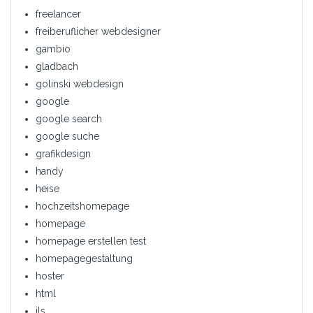
freelancer
freiberuflicher webdesigner
gambio
gladbach
golinski webdesign
google
google search
google suche
grafikdesign
handy
heise
hochzeitshomepage
homepage
homepage erstellen test
homepagegestaltung
hoster
html
ils