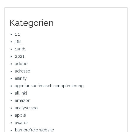
Kategorien
1 1
1&1
1und1
2021
adobe
adresse
affinity
agentur suchmaschinenoptimierung
all inkl
amazon
analyse seo
apple
awards
barrierefreie website