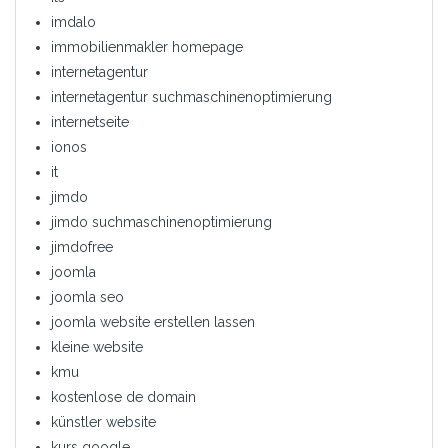
imdalo
immobilienmakler homepage
internetagentur
internetagentur suchmaschinenoptimierung
internetseite
ionos
it
jimdo
jimdo suchmaschinenoptimierung
jimdofree
joomla
joomla seo
joomla website erstellen lassen
kleine website
kmu
kostenlose de domain
künstler website
kurs google