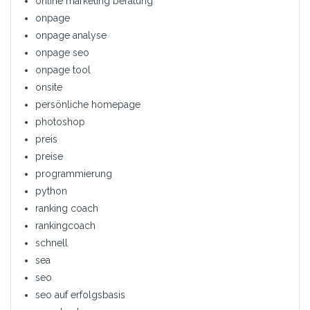
online marketing beratung
onpage
onpage analyse
onpage seo
onpage tool
onsite
persönliche homepage
photoshop
preis
preise
programmierung
python
ranking coach
rankingcoach
schnell
sea
seo
seo auf erfolgsbasis