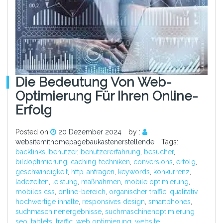
Die Bedeutung Von Web-
Optimierung Für Ihren Online-
Erfolg
Posted on
20 Dezember 2024
by :
websitemithomepagebaukastenerstellende
Tags:
backlinks
,
benutzer
,
benutzererfahrung
,
besucher
,
bildoptimierung
,
caching-techniken
,
conversions
,
erfolg
,
geschwindigkeit
,
http-anfragen
,
keywords
,
konkurrenz
,
ladezeiten
,
leistung
,
maßnahmen
,
mobile optimierung
,
mobiles css
,
online-bereich
,
organischer traffic
,
qualitativ
hochwertige inhalte
,
responsives design
,
smartphones
,
suchmaschinenergebnisse
,
suchmaschinenoptimierung
seo
,
tablets
,
traffic
,
web optimierung
,
website