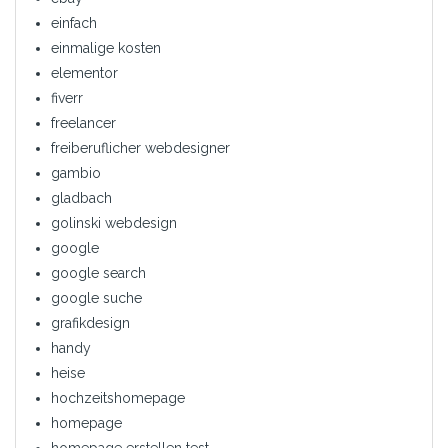
einfach
einmalige kosten
elementor
fiverr
freelancer
freiberuflicher webdesigner
gambio
gladbach
golinski webdesign
google
google search
google suche
grafikdesign
handy
heise
hochzeitshomepage
homepage
homepage erstellen test