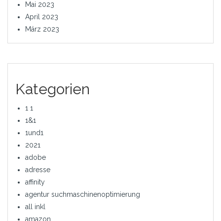
Mai 2023
April 2023
März 2023
Kategorien
1 1
1&1
1und1
2021
adobe
adresse
affinity
agentur suchmaschinenoptimierung
all inkl
amazon