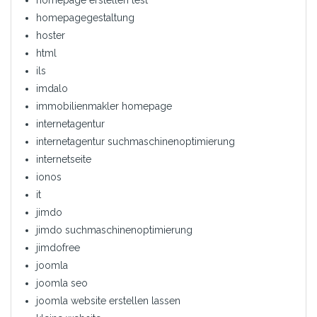
homepagegestaltung
hoster
html
ils
imdalo
immobilienmakler homepage
internetagentur
internetagentur suchmaschinenoptimierung
internetseite
ionos
it
jimdo
jimdo suchmaschinenoptimierung
jimdofree
joomla
joomla seo
joomla website erstellen lassen