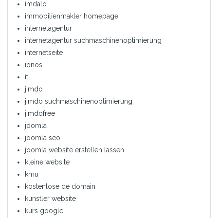
imdalo
immobilienmakler homepage
internetagentur
internetagentur suchmaschinenoptimierung
internetseite
ionos
it
jimdo
jimdo suchmaschinenoptimierung
jimdofree
joomla
joomla seo
joomla website erstellen lassen
kleine website
kmu
kostenlose de domain
künstler website
kurs google