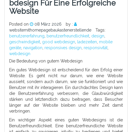
Bdesign Für Eine Erfolgreiche
Website
Posted on
08 März 2026
by :
websitemithomepagebaukastenerstellende
Tags:
benutzererfahrung
,
benutzerfreundlichkeit
,
design
,
geschwindigkeit
,
good webdesign
,
ladezeiten
,
mobile
geräte
,
navigation
,
responsives design
,
responsivität
,
webdesign
Die Bedeutung von gutem Webdesign
Ein gutes Webdesign ist entscheidend für den Erfolg einer
Website. Es geht nicht nur darum, wie eine Website
aussieht, sondern auch darum, wie sie funktioniert und wie
Benutzer mit ihr interagieren. Ein durchdachtes Design kann
die Benutzererfahrung verbessern, die Glaubwürdigkeit
stärken und letztendlich dazu beitragen, dass Besucher
länger auf der Website bleiben und mehr Zeit damit
verbringen.
Ein wichtiger Aspekt eines guten Webdesigns ist die
Benutzerfreundlichkeit. Eine benutzerfreundliche Website
ist einfach zu navigieren, intuitiv zu bedienen und bietet