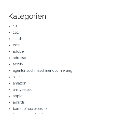
Kategorien
1 1
1&1
1und1
2021
adobe
adresse
affinity
agentur suchmaschinenoptimierung
all inkl
amazon
analyse seo
apple
awards
barrierefreie website