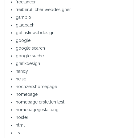
freelancer
freiberuflicher webdesigner
gambio
gladbach
golinski webdesign
google
google search
google suche
grafikdesign
handy
heise
hochzeitshomepage
homepage
homepage erstellen test
homepagegestaltung
hoster
html
ils