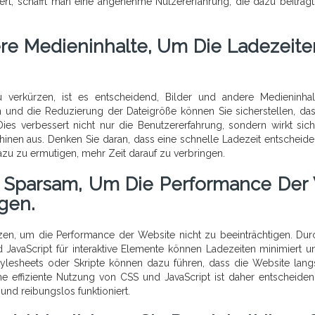
iert, schafft man eine angenehme Nutzererfahrung, die dazu beiträgt
re Medieninhalte, Um Die Ladezeite
 verkürzen, ist es entscheidend, Bilder und andere Medieninha
 und die Reduzierung der Dateigröße können Sie sicherstellen, das
ies verbessert nicht nur die Benutzererfahrung, sondern wirkt sic
hinen aus. Denken Sie daran, dass eine schnelle Ladezeit entscheiden
azu zu ermutigen, mehr Zeit darauf zu verbringen.
t Sparsam, Um Die Performance Der
igen.
zen, um die Performance der Website nicht zu beeinträchtigen. Dur
JavaScript für interaktive Elemente können Ladezeiten minimiert u
tylesheets oder Skripte können dazu führen, dass die Website lan
ine effiziente Nutzung von CSS und JavaScript ist daher entscheide
 und reibungslos funktioniert.