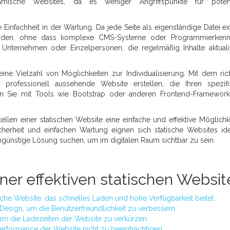
mische Websites, da es weniger Angriffspunkte für potenz
e Einfachheit in der Wartung. Da jede Seite als eigenständige Datei exis
den, ohne dass komplexe CMS-Systeme oder Programmierkennt
e Unternehmen oder Einzelpersonen, die regelmäßig Inhalte aktuali
 eine Vielzahl von Möglichkeiten zur Individualisierung. Mit dem ric
ofessionell aussehende Website erstellen, die Ihren spezifi
en Sie mit Tools wie Bootstrap oder anderen Frontend-Framewor
len einer statischen Website eine einfache und effektive Möglichkei
Sicherheit und einfachen Wartung eignen sich statische Websites ide
günstige Lösung suchen, um im digitalen Raum sichtbar zu sein.
iner effektiven statischen Websit
sche Website, das schnelles Laden und hohe Verfügbarkeit bietet.
Design, um die Benutzerfreundlichkeit zu verbessern.
um die Ladezeiten der Website zu verkürzen.
erformance der Website nicht zu beeinträchtigen.