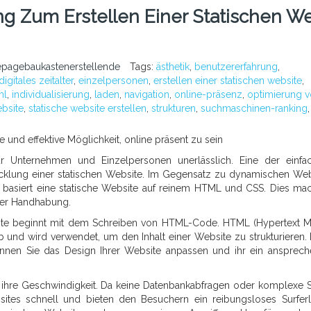
ung Zum Erstellen Einer Statischen W
pagebaukastenerstellende
Tags:
ästhetik
,
benutzererfahrung
,
digitales zeitalter
,
einzelpersonen
,
erstellen einer statischen website
,
ml
,
individualisierung
,
laden
,
navigation
,
online-präsenz
,
optimierung 
ebsite
,
statische website erstellen
,
strukturen
,
suchmaschinen-ranking
,
e und effektive Möglichkeit, online präsent zu sein
 für Unternehmen und Einzelpersonen unerlässlich. Eine der einfa
wicklung einer statischen Website. Im Gegensatz zu dynamischen Web
 basiert eine statische Website auf reinem HTML und CSS. Dies mac
 der Handhabung.
bsite beginnt mit dem Schreiben von HTML-Code. HTML (Hypertext 
und wird verwendet, um den Inhalt einer Website zu strukturieren.
nnen Sie das Design Ihrer Website anpassen und ihr ein ansprec
st ihre Geschwindigkeit. Da keine Datenbankabfragen oder komplexe S
ites schnell und bieten den Besuchern ein reibungsloses Surferl