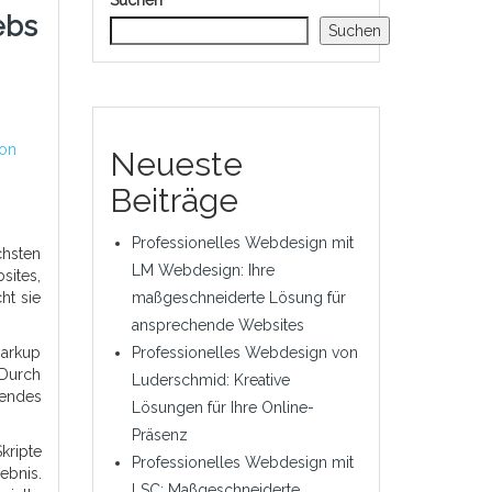
Suchen
ebs
Suchen
von
Neueste
Beiträge
Professionelles Webdesign mit
chsten
LM Webdesign: Ihre
sites,
ht sie
maßgeschneiderte Lösung für
ansprechende Websites
Markup
Professionelles Webdesign von
 Durch
Luderschmid: Kreative
hendes
Lösungen für Ihre Online-
Präsenz
kripte
Professionelles Webdesign mit
ebnis.
LSC: Maßgeschneiderte