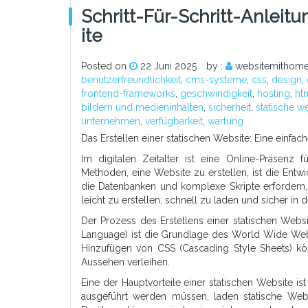
Schritt-Für-Schritt-Anleit
Ite
Posted on
22 Juni 2025
by :
websitemithome
benutzerfreundlichkeit
,
cms-systeme
,
css
,
design
,
frontend-frameworks
,
geschwindigkeit
,
hosting
,
ht
bildern und medieninhalten
,
sicherheit
,
statische w
unternehmen
,
verfügbarkeit
,
wartung
Das Erstellen einer statischen Website: Eine einfach
Im digitalen Zeitalter ist eine Online-Präsenz
Methoden, eine Website zu erstellen, ist die Ent
die Datenbanken und komplexe Skripte erfordern,
leicht zu erstellen, schnell zu laden und sicher in
Der Prozess des Erstellens einer statischen We
Language) ist die Grundlage des World Wide Web 
Hinzufügen von CSS (Cascading Style Sheets) kö
Aussehen verleihen.
Eine der Hauptvorteile einer statischen Website i
ausgeführt werden müssen, laden statische Webs