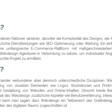
n?
enen Faktoren variieren, darunter die Komplexität des Designs, die 
zliche Dienstleistungen wie SEO-Optimierung oder Wartung. Ein ein
ine umfangreiche E-Commerce-Plattform mit maßgeschneiderte
n Webdesign-Agenturen in Verbindung zu setzen, um individuelle An
hte Projekt zu ermitteln.
n?
nander verbundene, aber dennoch unterschiedliche Disziplinen. W
tung von visuellen Elementen wie Logos, Illustrationen und Print
d Gestaltung von Websites und Online-Inhalten. Obwohl beide Be
hat das Webdesign zusätzliche Aspekte wie Benutzererfahrung, Interakt
ch kann man sagen, dass Webdesign ein Teilbereich des Grafikdesign
ten des digitalen Raums zugeschnitten ist.