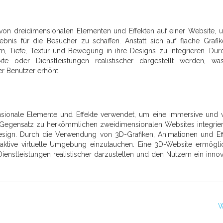
on dreidimensionalen Elementen und Effekten auf einer Website, 
bnis für die Besucher zu schaffen. Anstatt sich auf flache Grafi
, Tiefe, Textur und Bewegung in ihre Designs zu integrieren. Dur
 oder Dienstleistungen realistischer dargestellt werden, wa
r Benutzer erhöht.
nsionale Elemente und Effekte verwendet, um eine immersive und v
 Gegensatz zu herkömmlichen zweidimensionalen Websites integrier
esign. Durch die Verwendung von 3D-Grafiken, Animationen und Ef
raktive virtuelle Umgebung einzutauchen. Eine 3D-Website ermögli
enstleistungen realistischer darzustellen und den Nutzern ein innov
W