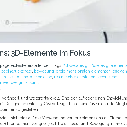
ns: 3D-Elemente Im Fokus
pagebaukastenerstellende
Tags:
3d webdesign
,
3d-designelement
,
beeindruckender
,
bewegung
,
dreidimensionalen elementen
,
effekten
e freiheit
,
online-präsentation
,
realistischer darstellen
,
technische
g
,
webdesign
,
zukunft
n
as verändert und weiterentwickelt. Eine der aufregendsten Entwicklun
3D-Designelementen. 3D-Webdesign bietet eine faszinierende Möglic
ckender zu gestalten.
zieht sich dies auf die Verwendung von dreidimensionalen Element
 und Bilder können Designer jetzt Tiefe, Textur und Bewegung in ihre D