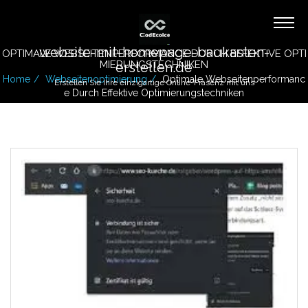
website-mit-homepage-baukasten-
OPTIMALE WEBSEITENPERFORMANCE DURCH EFFEKTIVE OPTI
MIERUNGSTECHNIKEN
erstellen.de
Home
Webseitenoptimierung
Optimale Webseitenperformanc
Erstellen Sie Ihre einzigartige Online-Präsenz mit uns
E Durch Effektive Optimierungstechniken