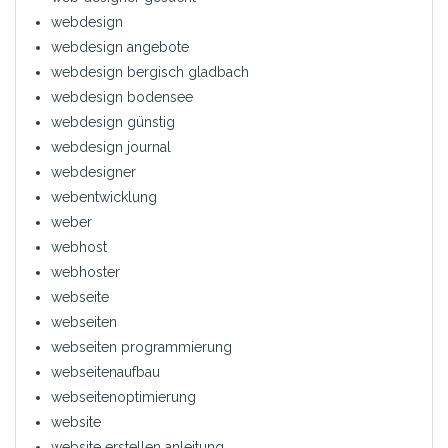
webdesign
webdesign angebote
webdesign bergisch gladbach
webdesign bodensee
webdesign günstig
webdesign journal
webdesigner
webentwicklung
weber
webhost
webhoster
webseite
webseiten
webseiten programmierung
webseitenaufbau
webseitenoptimierung
website
website erstellen anleitung