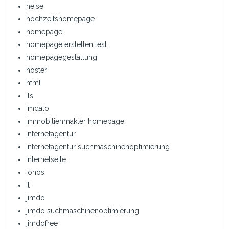
heise
hochzeitshomepage
homepage
homepage erstellen test
homepagegestaltung
hoster
html
ils
imdalo
immobilienmakler homepage
internetagentur
internetagentur suchmaschinenoptimierung
internetseite
ionos
it
jimdo
jimdo suchmaschinenoptimierung
jimdofree