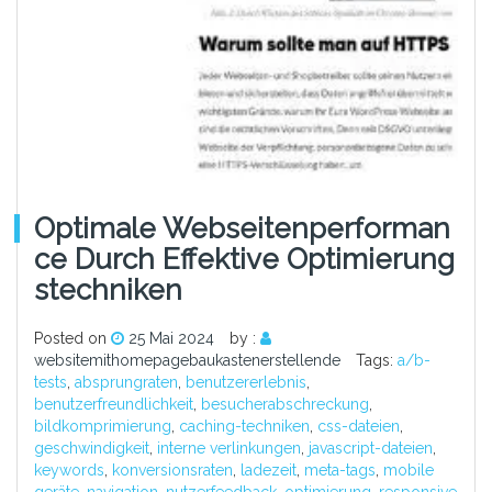
Optimale Webseitenperforman
Ce Durch Effektive Optimierung
Stechniken
Posted on
25 Mai 2024
by :
websitemithomepagebaukastenerstellende
Tags:
a/b-
tests
,
absprungraten
,
benutzererlebnis
,
benutzerfreundlichkeit
,
besucherabschreckung
,
bildkomprimierung
,
caching-techniken
,
css-dateien
,
geschwindigkeit
,
interne verlinkungen
,
javascript-dateien
,
keywords
,
konversionsraten
,
ladezeit
,
meta-tags
,
mobile