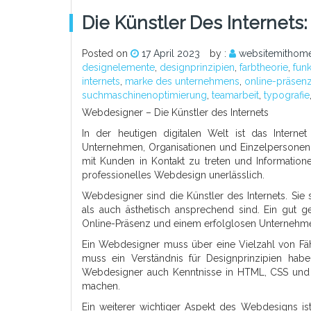
Die Künstler Des Internet
Posted on
17 April 2023
by :
websitemithome
designelemente
,
designprinzipien
,
farbtheorie
,
funk
internets
,
marke des unternehmens
,
online-präsen
suchmaschinenoptimierung
,
teamarbeit
,
typografie
Webdesigner – Die Künstler des Internets
In der heutigen digitalen Welt ist das Intern
Unternehmen, Organisationen und Einzelpersonen 
mit Kunden in Kontakt zu treten und Informatione
professionelles Webdesign unerlässlich.
Webdesigner sind die Künstler des Internets. Sie 
als auch ästhetisch ansprechend sind. Ein gut ge
Online-Präsenz und einem erfolglosen Unterneh
Ein Webdesigner muss über eine Vielzahl von Fähi
muss ein Verständnis für Designprinzipien habe
Webdesigner auch Kenntnisse in HTML, CSS und 
machen.
Ein weiterer wichtiger Aspekt des Webdesigns ist 