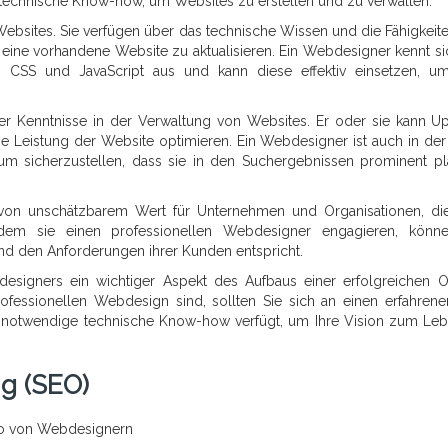
technische Know-how, um Websites zu erstellen und zu verwalten.
Websites. Sie verfügen über das technische Wissen und die Fähigkeit
 eine vorhandene Website zu aktualisieren. Ein Webdesigner kennt si
CSS und JavaScript aus und kann diese effektiv einsetzen, u
er Kenntnisse in der Verwaltung von Websites. Er oder sie kann U
 Leistung der Website optimieren. Ein Webdesigner ist auch in der
m sicherzustellen, dass sie in den Suchergebnissen prominent pla
von unschätzbarem Wert für Unternehmen und Organisationen, di
ndem sie einen professionellen Webdesigner engagieren, könn
 und den Anforderungen ihrer Kunden entspricht.
esigners ein wichtiger Aspekt des Aufbaus einer erfolgreichen O
fessionellen Webdesign sind, sollten Sie sich an einen erfahren
s notwendige technische Know-how verfügt, um Ihre Vision zum Le
g (SEO)
ro von Webdesignern