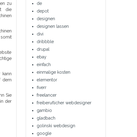
den zu
de
t die
depot
chinen
designen
designen lassen
chinen
divi
 somit
dribbble
drupal
ebsite
ebay
chtige
einfach
einmalige kosten
r kann
uf dem
elementor
fiverr
nn Sie
freelancer
in der
freiberuflicher webdesigner
gambio
gladbach
golinski webdesign
google