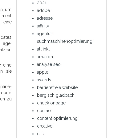
2021
en, um
adobe
ch mit
adresse
m eine
affinity
agentur
pdates
suchmaschinenoptimierung
 Lage,
all inkl
tziert
amazon
analyse seo
e eine
en sie
apple
awards
nline-
barrierefreie website
en und
bergisch gladbach
ben zu
check onpage
contao
content optimierung
creative
css