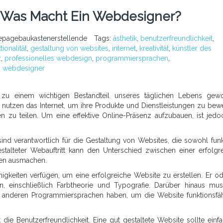
s: Was Macht Ein Webdesigner?
pagebaukastenerstellende
Tags:
ästhetik
,
benutzerfreundlichkeit
,
tionalität
,
gestaltung von websites
,
internet
,
kreativität
,
künstler des
z
,
professionelles webdesign
,
programmiersprachen
,
,
webdesigner
et zu einem wichtigen Bestandteil unseres täglichen Lebens gew
nutzen das Internet, um ihre Produkte und Dienstleistungen zu bew
n zu teilen. Um eine effektive Online-Präsenz aufzubauen, ist jedo
sind verantwortlich für die Gestaltung von Websites, die sowohl funk
stalteter Webauftritt kann den Unterschied zwischen einer erfolgr
men ausmachen.
gkeiten verfügen, um eine erfolgreiche Website zu erstellen. Er od
n, einschließlich Farbtheorie und Typografie. Darüber hinaus mu
anderen Programmiersprachen haben, um die Website funktionsfä
die Benutzerfreundlichkeit. Eine gut gestaltete Website sollte einf