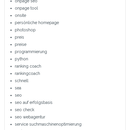
onpage seo
onpage tool
onsite
persönliche homepage
photoshop
preis
preise
programmierung
python
ranking coach
rankingcoach
schnell
sea
seo
seo auf erfolgsbasis
seo check
seo webagentur
service suchmaschinenoptimierung