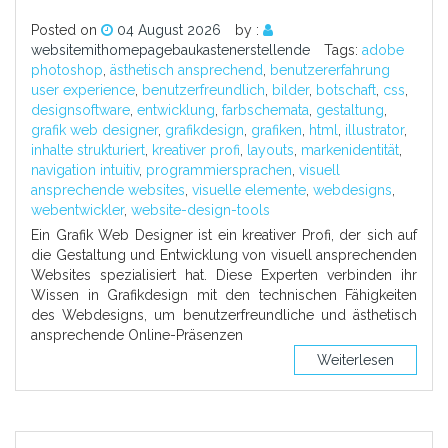
Posted on
04 August 2026
by :
websitemithomepagebaukastenerstellende
Tags:
adobe
photoshop
,
ästhetisch ansprechend
,
benutzererfahrung
user experience
,
benutzerfreundlich
,
bilder
,
botschaft
,
css
,
designsoftware
,
entwicklung
,
farbschemata
,
gestaltung
,
grafik web designer
,
grafikdesign
,
grafiken
,
html
,
illustrator
,
inhalte strukturiert
,
kreativer profi
,
layouts
,
markenidentität
,
navigation intuitiv
,
programmiersprachen
,
visuell
ansprechende websites
,
visuelle elemente
,
webdesigns
,
webentwickler
,
website-design-tools
Ein Grafik Web Designer ist ein kreativer Profi, der sich auf
die Gestaltung und Entwicklung von visuell ansprechenden
Websites spezialisiert hat. Diese Experten verbinden ihr
Wissen in Grafikdesign mit den technischen Fähigkeiten
des Webdesigns, um benutzerfreundliche und ästhetisch
ansprechende Online-Präsenzen
Weiterlesen