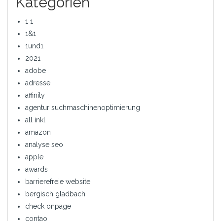
Kategorien
1 1
1&1
1und1
2021
adobe
adresse
affinity
agentur suchmaschinenoptimierung
all inkl
amazon
analyse seo
apple
awards
barrierefreie website
bergisch gladbach
check onpage
contao