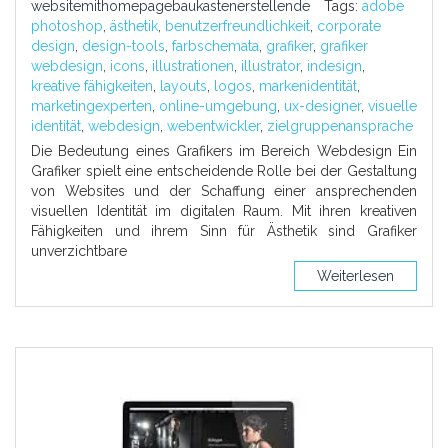
websitemithomepagebaukastenerstellende
Tags:
adobe
photoshop
,
ästhetik
,
benutzerfreundlichkeit
,
corporate
design
,
design-tools
,
farbschemata
,
grafiker
,
grafiker
webdesign
,
icons
,
illustrationen
,
illustrator
,
indesign
,
kreative fähigkeiten
,
layouts
,
logos
,
markenidentität
,
marketingexperten
,
online-umgebung
,
ux-designer
,
visuelle
identität
,
webdesign
,
webentwickler
,
zielgruppenansprache
Die Bedeutung eines Grafikers im Bereich Webdesign Ein
Grafiker spielt eine entscheidende Rolle bei der Gestaltung
von Websites und der Schaffung einer ansprechenden
visuellen Identität im digitalen Raum. Mit ihren kreativen
Fähigkeiten und ihrem Sinn für Ästhetik sind Grafiker
unverzichtbare
Weiterlesen