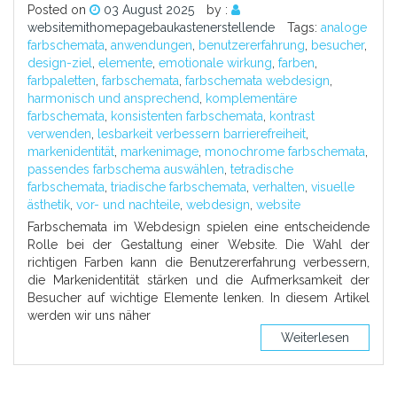
Posted on
03 August 2025
by :
websitemithomepagebaukastenerstellende
Tags:
analoge
farbschemata
,
anwendungen
,
benutzererfahrung
,
besucher
,
design-ziel
,
elemente
,
emotionale wirkung
,
farben
,
farbpaletten
,
farbschemata
,
farbschemata webdesign
,
harmonisch und ansprechend
,
komplementäre
farbschemata
,
konsistenten farbschemata
,
kontrast
verwenden
,
lesbarkeit verbessern barrierefreiheit
,
markenidentität
,
markenimage
,
monochrome farbschemata
,
passendes farbschema auswählen
,
tetradische
farbschemata
,
triadische farbschemata
,
verhalten
,
visuelle
ästhetik
,
vor- und nachteile
,
webdesign
,
website
Farbschemata im Webdesign spielen eine entscheidende
Rolle bei der Gestaltung einer Website. Die Wahl der
richtigen Farben kann die Benutzererfahrung verbessern,
die Markenidentität stärken und die Aufmerksamkeit der
Besucher auf wichtige Elemente lenken. In diesem Artikel
werden wir uns näher
Weiterlesen