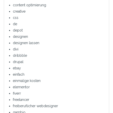
content optimierung
creative
css
de
depot
designen
designen lassen
divi
dribbble
drupal
ebay
einfach
einmalige kosten
elementor
fiverr
freelancer
freiberuflicher webdesigner
gambio