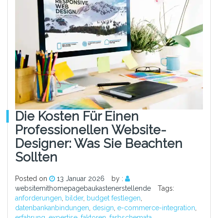
Die Kosten Für Einen
Professionellen Website-
Designer: Was Sie Beachten
Sollten
Posted on
13 Januar 2026
by :
websitemithomepagebaukastenerstellende
Tags:
anforderungen
,
bilder
,
budget festlegen
,
datenbankanbindungen
,
design
,
e-commerce-integration
,
erfahrung
,
expertise
,
faktoren
,
farbschemata
,