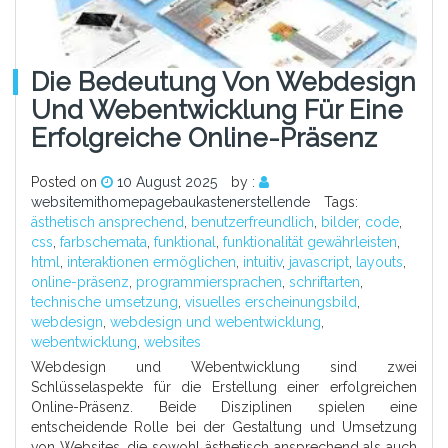
Die Bedeutung Von Webdesign
Und Webentwicklung Für Eine
Erfolgreiche Online-Präsenz
Posted on
10 August 2025
by :
websitemithomepagebaukastenerstellende
Tags:
ästhetisch ansprechend
,
benutzerfreundlich
,
bilder
,
code
,
css
,
farbschemata
,
funktional
,
funktionalität gewährleisten
,
html
,
interaktionen ermöglichen
,
intuitiv
,
javascript
,
layouts
,
online-präsenz
,
programmiersprachen
,
schriftarten
,
technische umsetzung
,
visuelles erscheinungsbild
,
webdesign
,
webdesign und webentwicklung
,
webentwicklung
,
websites
Webdesign und Webentwicklung sind zwei
Schlüsselaspekte für die Erstellung einer erfolgreichen
Online-Präsenz. Beide Disziplinen spielen eine
entscheidende Rolle bei der Gestaltung und Umsetzung
von Websites, die sowohl ästhetisch ansprechend als auch