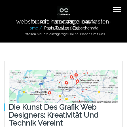
website-mit-homepage-baukasten-
TAG ARCHIVES: FARBSCHEMATA
erstellen.de
Home
Posts Tagged " Farbschemata "
Erstellen Sie Ihre einzigartige Online-Präsenz mit uns
Die Kunst Des Grafik Web
Designers: Kreativität Und
Technik Vereint