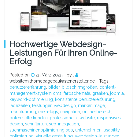
Hochwertige Webdesign-
Leistungen Für Ihren Online-
Erfolg
Posted on
25 März 2025
by :
websitemithomepagebaukastenerstellende
Tags:
benutzererfahrung
,
bilder
,
bildschirmgrößen
,
content-
management-system cms
,
farbschemata
,
grafiken
,
joomla
,
keyword-optimierung
,
konsistente benutzererfahrung
,
ladezeiten
,
leistungen webdesign
,
markenimage
,
menüführung
,
meta-tags
,
navigation
,
online-bereich
,
potenzielle kunden
,
professionelle website
,
responsives
design
,
schriftarten
,
seo-integration
,
suchmaschinenoptimierung seo
,
unternehmen
,
usability-
optimierung
,
visuelle gestaltung
,
webdesign-leistungen
,