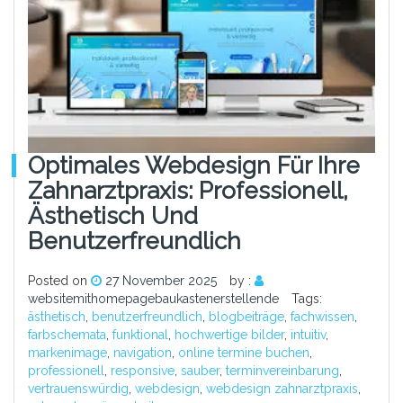
Optimales Webdesign Für Ihre
Zahnarztpraxis: Professionell,
Ästhetisch Und
Benutzerfreundlich
Posted on
27 November 2025
by :
websitemithomepagebaukastenerstellende
Tags:
ästhetisch
,
benutzerfreundlich
,
blogbeiträge
,
fachwissen
,
farbschemata
,
funktional
,
hochwertige bilder
,
intuitiv
,
markenimage
,
navigation
,
online termine buchen
,
professionell
,
responsive
,
sauber
,
terminvereinbarung
,
vertrauenswürdig
,
webdesign
,
webdesign zahnarztpraxis
,