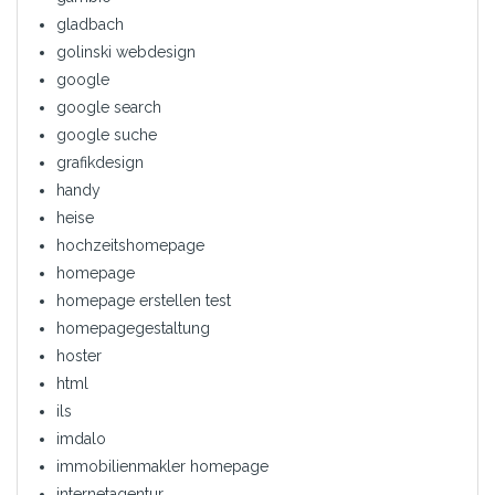
gladbach
golinski webdesign
google
google search
google suche
grafikdesign
handy
heise
hochzeitshomepage
homepage
homepage erstellen test
homepagegestaltung
hoster
html
ils
imdalo
immobilienmakler homepage
internetagentur