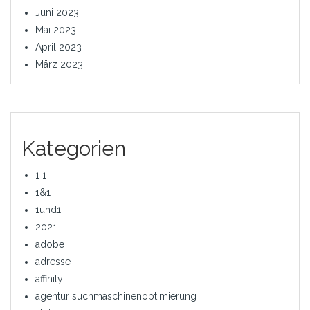
Juni 2023
Mai 2023
April 2023
März 2023
Kategorien
1 1
1&1
1und1
2021
adobe
adresse
affinity
agentur suchmaschinenoptimierung