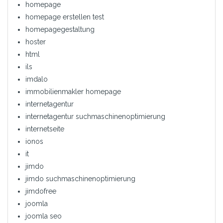
homepage
homepage erstellen test
homepagegestaltung
hoster
html
ils
imdalo
immobilienmakler homepage
internetagentur
internetagentur suchmaschinenoptimierung
internetseite
ionos
it
jimdo
jimdo suchmaschinenoptimierung
jimdofree
joomla
joomla seo