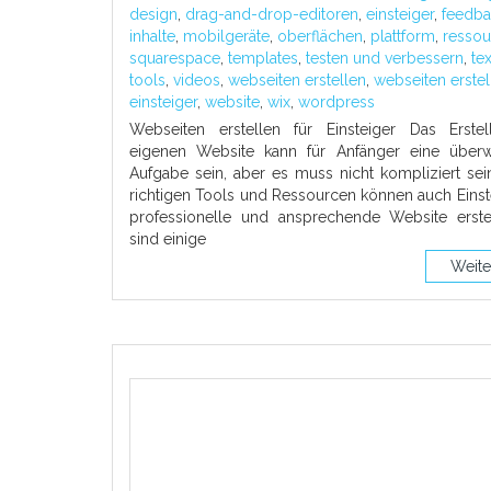
design
,
drag-and-drop-editoren
,
einsteiger
,
feedba
inhalte
,
mobilgeräte
,
oberflächen
,
plattform
,
ressou
squarespace
,
templates
,
testen und verbessern
,
te
tools
,
videos
,
webseiten erstellen
,
webseiten erstel
einsteiger
,
website
,
wix
,
wordpress
Webseiten erstellen für Einsteiger Das Erstel
eigenen Website kann für Anfänger eine überw
Aufgabe sein, aber es muss nicht kompliziert sei
richtigen Tools und Ressourcen können auch Einst
professionelle und ansprechende Website erstel
sind einige
Weite