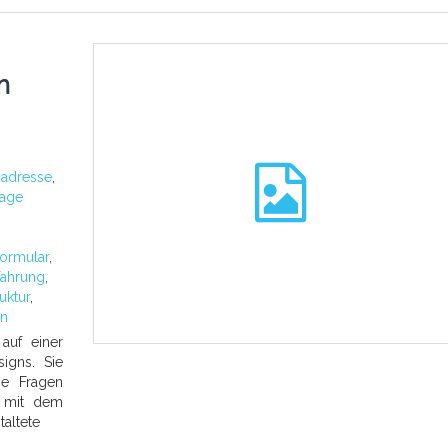
m
:
adresse
,
page
formular
,
fahrung
,
ruktur
,
n
 auf einer
igns. Sie
ie Fragen
 mit dem
taltete