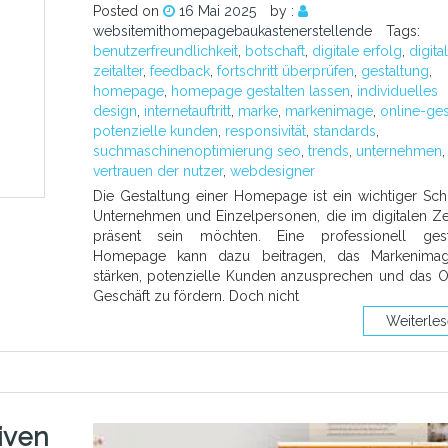
Posted on
16 Mai 2025
by :
websitemithomepagebaukastenerstellende
Tags:
benutzerfreundlichkeit
,
botschaft
,
digitale erfolg
,
digita
zeitalter
,
feedback
,
fortschritt überprüfen
,
gestaltung
,
homepage
,
homepage gestalten lassen
,
individuelles
design
,
internetauftritt
,
marke
,
markenimage
,
online-ges
potenzielle kunden
,
responsivität
,
standards
,
suchmaschinenoptimierung seo
,
trends
,
unternehmen
,
vertrauen der nutzer
,
webdesigner
Die Gestaltung einer Homepage ist ein wichtiger Schri
Unternehmen und Einzelpersonen, die im digitalen Zei
präsent sein möchten. Eine professionell gesta
Homepage kann dazu beitragen, das Markenima
stärken, potenzielle Kunden anzusprechen und das O
Geschäft zu fördern. Doch nicht
Weiterle
iven