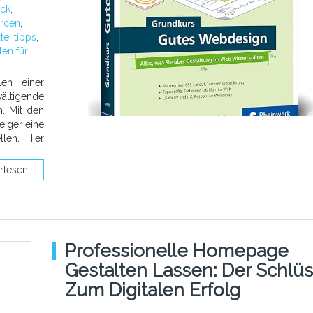
ck
,
rcen
,
xte
,
tipps
,
len für
len einer
ältigende
n. Mit den
eiger eine
len. Hier
rlesen
Professionelle Homepage
Gestalten Lassen: Der Schlüs
Zum Digitalen Erfolg