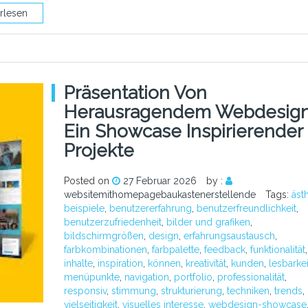
rlesen
Präsentation Von
Herausragendem Webdesign
Ein Showcase Inspirierender
Projekte
Posted on
27 Februar 2026
by :
websitemithomepagebaukastenerstellende
Tags:
ästh
beispiele
,
benutzererfahrung
,
benutzerfreundlichkeit
,
benutzerzufriedenheit
,
bilder und grafiken
,
bildschirmgrößen
,
design
,
erfahrungsaustausch
,
farbkombinationen
,
farbpalette
,
feedback
,
funktionalität
,
inhalte
,
inspiration
,
können
,
kreativität
,
kunden
,
lesbarkei
menüpunkte
,
navigation
,
portfolio
,
professionalität
,
responsiv
,
stimmung
,
strukturierung
,
techniken
,
trends
,
vielseitigkeit
,
visuelles interesse
,
webdesign-showcase