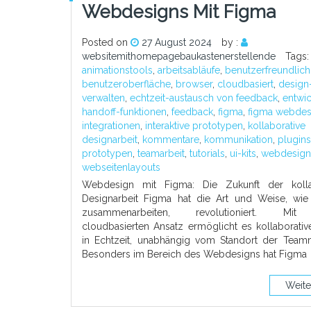
Webdesigns Mit Figma
Posted on
27 August 2024
by :
websitemithomepagebaukastenerstellende
Tags:
animationstools
,
arbeitsabläufe
,
benutzerfreundlich
benutzeroberfläche
,
browser
,
cloudbasiert
,
design
verwalten
,
echtzeit-austausch von feedback
,
entwic
handoff-funktionen
,
feedback
,
figma
,
figma webdes
integrationen
,
interaktive prototypen
,
kollaborative
designarbeit
,
kommentare
,
kommunikation
,
plugins
prototypen
,
teamarbeit
,
tutorials
,
ui-kits
,
webdesign
webseitenlayouts
Webdesign mit Figma: Die Zukunft der kolla
Designarbeit Figma hat die Art und Weise, wie
zusammenarbeiten, revolutioniert. Mi
cloudbasierten Ansatz ermöglicht es kollaborati
in Echtzeit, unabhängig vom Standort der Teammi
Besonders im Bereich des Webdesigns hat Figma
Weite