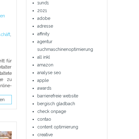
1und1
2021
len
adobe
adresse
affinity
chäft
,
agentur
suchmaschinenoptimierung
all inkl
tt für
amazon
talter
analyse seo
ltete
ge zu
apple
nline-
awards
barrierefreie website
sen
bergisch gladbach
check onpage
contao
content optimierung
creative