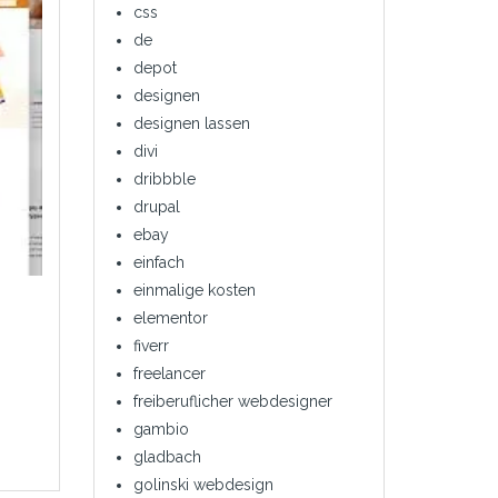
css
de
depot
designen
designen lassen
divi
dribbble
drupal
ebay
einfach
einmalige kosten
elementor
fiverr
freelancer
freiberuflicher webdesigner
gambio
gladbach
golinski webdesign