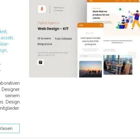
keit
,
-assets
kler-
ign
,
,
,
borativen
 Designer
t seinem
ves Design
tglieder.
rlesen