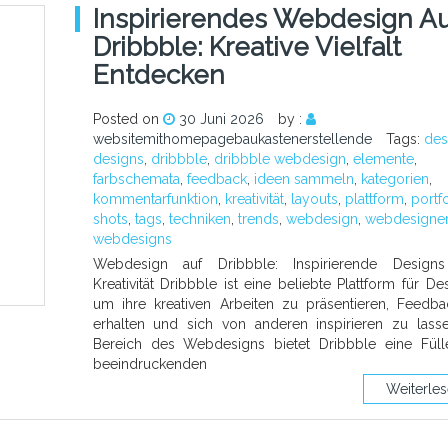
Inspirierendes Webdesign Au
Dribbble: Kreative Vielfalt
Entdecken
Posted on
30 Juni 2026
by :
websitemithomepagebaukastenerstellende
Tags:
des
designs
,
dribbble
,
dribbble webdesign
,
elemente
,
farbschemata
,
feedback
,
ideen sammeln
,
kategorien
,
kommentarfunktion
,
kreativität
,
layouts
,
plattform
,
portf
shots
,
tags
,
techniken
,
trends
,
webdesign
,
webdesigne
webdesigns
Webdesign auf Dribbble: Inspirierende Design
Kreativität Dribbble ist eine beliebte Plattform für Des
um ihre kreativen Arbeiten zu präsentieren, Feedb
erhalten und sich von anderen inspirieren zu lass
Bereich des Webdesigns bietet Dribbble eine Fül
beeindruckenden
Weiterle