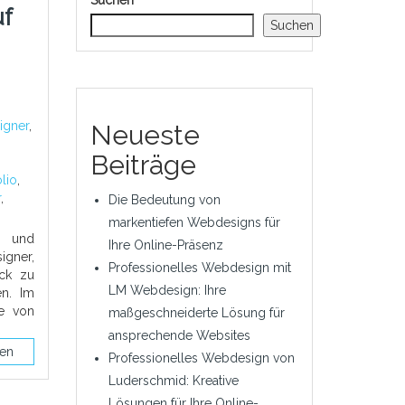
Suchen
f
Suchen
igner
,
Neueste
Beiträge
olio
,
r
,
Die Bedeutung von
markentiefen Webdesigns für
s und
Ihre Online-Präsenz
igner,
Professionelles Webdesign mit
ack zu
LM Webdesign: Ihre
en. Im
le von
maßgeschneiderte Lösung für
ansprechende Websites
sen
Professionelles Webdesign von
Luderschmid: Kreative
Lösungen für Ihre Online-