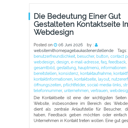
Die Bedeutung Einer Gut
Gestalteten Kontaktseite I
Webdesign
Posted on
06 Juni 2026
by :
websitemithomepagebaukastenerstellende
Tags
benutzerfreundlichkeit
,
besucher
,
button
,
contact 
webdesign
,
design
,
e-mail-adresse
,
faq
,
feedback
,
gesamtbild
,
gestaltung
,
hauptmenü
,
informationen
bereitstellen
,
konsistenz
,
kontaktaufnahme
,
kontakt
kontaktinformationen
,
kontaktseite
,
layout
,
nutzerer
öffnungszeiten
,
pflichtfelder
,
social-media-links
,
st
telefonnummer
,
unternehmen
,
vertrauen
,
webdesig
Die Kontaktseite ist eine der wichtigsten Seiten
Website, insbesondere im Bereich des Webdes
dient als zentrale Anlaufstelle für Besucher, d
haben, Feedback geben möchten oder einfach
Unternehmen in Kontakt treten wollen. Eine gut ges