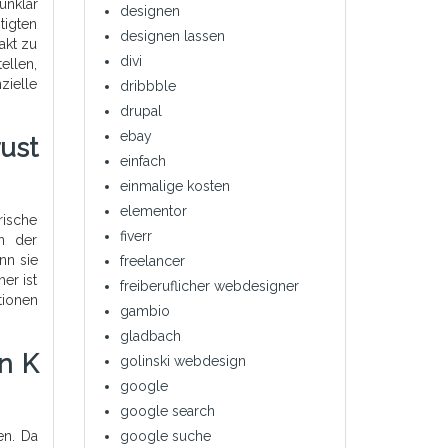
unklar
designen
tigten
designen lassen
akt zu
divi
ellen,
zielle
dribbble
drupal
ebay
rust
einfach
einmalige kosten
elementor
rische
fiverr
on der
nn sie
freelancer
er ist
freiberuflicher webdesigner
tionen
gambio
gladbach
n K
golinski webdesign
google
google search
en. Da
google suche