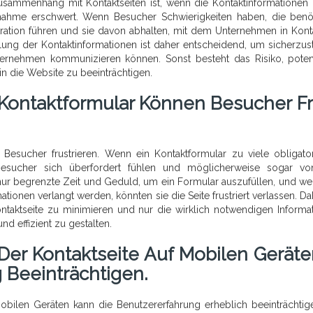
ammenhang mit Kontaktseiten ist, wenn die Kontaktinformationen 
ufnahme erschwert. Wenn Besucher Schwierigkeiten haben, die benö
stration führen und sie davon abhalten, mit dem Unternehmen in Kont
llung der Kontaktinformationen ist daher entscheidend, um sicherzust
ernehmen kommunizieren können. Sonst besteht das Risiko, poten
in die Website zu beeinträchtigen.
Im Kontaktformular Können Besucher F
 Besucher frustrieren. Wenn ein Kontaktformular zu viele obligato
Besucher sich überfordert fühlen und möglicherweise sogar v
ur begrenzte Zeit und Geduld, um ein Formular auszufüllen, und we
tionen verlangt werden, könnten sie die Seite frustriert verlassen. Dah
Kontaktseite zu minimieren und nur die wirklich notwendigen Informa
 effizient zu gestalten.
 Der Kontaktseite Auf Mobilen Geräte
 Beeinträchtigen.
mobilen Geräten kann die Benutzererfahrung erheblich beeinträchtig