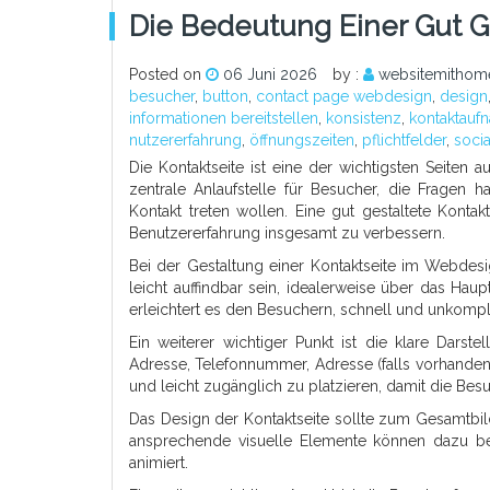
Die Bedeutung Einer Gut G
Posted on
06 Juni 2026
by :
websitemithom
besucher
,
button
,
contact page webdesign
,
design
informationen bereitstellen
,
konsistenz
,
kontaktauf
nutzererfahrung
,
öffnungszeiten
,
pflichtfelder
,
soci
Die Kontaktseite ist eine der wichtigsten Seiten
zentrale Anlaufstelle für Besucher, die Frage
Kontakt treten wollen. Eine gut gestaltete Konta
Benutzererfahrung insgesamt zu verbessern.
Bei der Gestaltung einer Kontaktseite im Webdesi
leicht auffindbar sein, idealerweise über das Hau
erleichtert es den Besuchern, schnell und unkompl
Ein weiterer wichtiger Punkt ist die klare Darst
Adresse, Telefonnummer, Adresse (falls vorhanden) 
und leicht zugänglich zu platzieren, damit die Be
Das Design der Kontaktseite sollte zum Gesamtbild
ansprechende visuelle Elemente können dazu be
animiert.