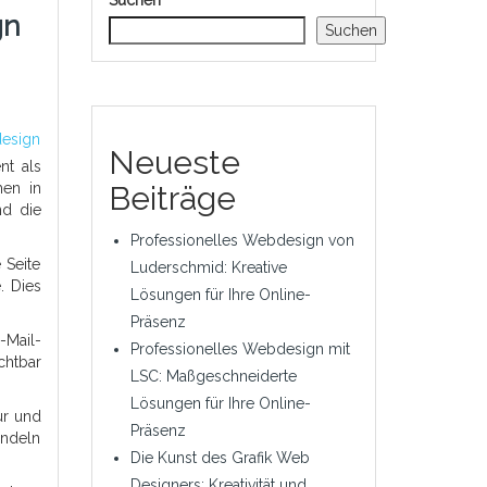
Suchen
gn
Suchen
esign
Neueste
nt als
men in
Beiträge
nd die
Professionelles Webdesign von
 Seite
Luderschmid: Kreative
. Dies
Lösungen für Ihre Online-
Präsenz
-Mail-
Professionelles Webdesign mit
chtbar
LSC: Maßgeschneiderte
Lösungen für Ihre Online-
ur und
Präsenz
andeln
Die Kunst des Grafik Web
Designers: Kreativität und