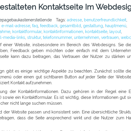
estalteten Kontaktseite Im Webdesi
epagebaukastenerstellende
Tags:
adresse
,
benutzerfreundlichkeit
,
,
e-mail-adresse
,
faq
,
feedback
,
gesamtbild
,
gestaltung
,
hauptmenü
,
nahme
,
kontaktformular
,
kontaktinformationen
,
kontaktseite
,
layout
,
al-media-links
,
struktur
,
telefonnummer
,
unternehmen
,
vertrauen
,
webd
 auf einer Website, insbesondere im Bereich des Webdesigns. Sie die
n haben, Feedback geben möchten oder einfach mit dem Unterneh
ktseite kann dazu beitragen, das Vertrauen der Nutzer zu stärken u
gn gibt es einige wichtige Aspekte zu beachten. Zunächst sollte die
ptmenü oder einen gut sichtbaren Button auf jeder Seite der Website
iziert Kontakt aufzunehmen.
ellung der Kontaktinformationen. Dazu gehören in der Regel eine E
sowie ein Kontaktformular. Es ist wichtig, diese Informationen gut si
sucher nicht lange suchen müssen.
 der Website passen und konsistent sein. Eine übersichtliche Strukt
itragen, dass die Seite ansprechend wirkt und die Nutzer zum H