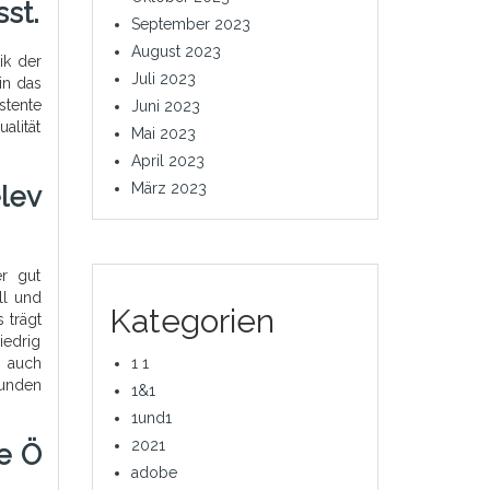
st.
September 2023
August 2023
ik der
Juli 2023
in das
stente
Juni 2023
alität
Mai 2023
April 2023
März 2023
lev
er gut
ll und
Kategorien
 trägt
iedrig
n auch
1 1
Kunden
1&1
1und1
2021
ie Ö
adobe