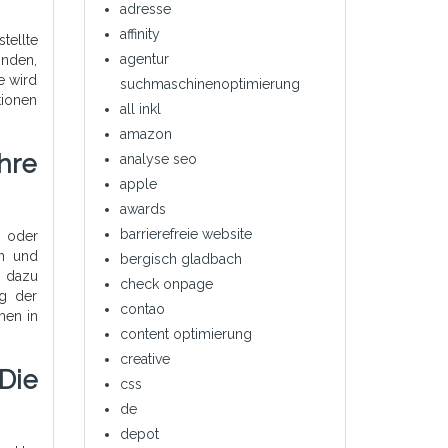
adresse
affinity
tellte
agentur
inden,
e wird
suchmaschinenoptimierung
tionen
all inkl
amazon
hre
analyse seo
apple
awards
barrierefreie website
e oder
en und
bergisch gladbach
h dazu
check onpage
ng der
contao
men in
content optimierung
creative
Die
css
de
depot