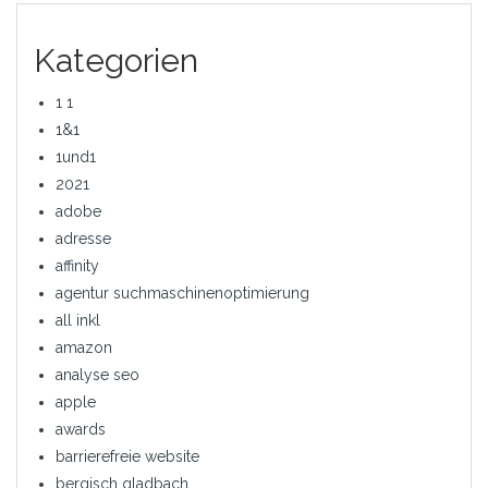
Kategorien
1 1
1&1
1und1
2021
adobe
adresse
affinity
agentur suchmaschinenoptimierung
all inkl
amazon
analyse seo
apple
awards
barrierefreie website
bergisch gladbach