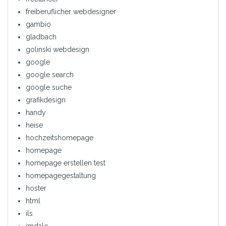
freiberuflicher webdesigner
gambio
gladbach
golinski webdesign
google
google search
google suche
grafikdesign
handy
heise
hochzeitshomepage
homepage
homepage erstellen test
homepagegestaltung
hoster
html
ils
imdalo