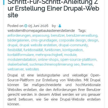
Schritt-Für-Schritt-Anleitung Z
Ur Erstellung Einer Drupal-Web
Site
Posted on
05 Juni 2026
by :
websitemithomepagebaukastenerstellende
Tags:
anforderungen
,
anpassung
,
benutzer
,
benutzerverwaltung
,
bildergalerien
,
cms-grundlagen
,
corporate design
,
design
,
drupal
,
drupal website erstellen
,
drupal-community
,
flexibilität
,
funktionalität
,
funktionen
,
konfiguration
,
kontaktformulare
,
mehrsprachigkeit
,
module
,
moduleinstallation
,
online-shops
,
open-source-plattform
,
skalierbarkeit
,
suchmaschinenoptimierung seo
,
themes
,
webserver
,
websites
Drupal ist eine leistungsstarke und vielseitige Open-
Source-Plattform zur Erstellung von Websites. Mit Drupal
können Sie maßgeschneiderte und hochfunktionale
Websites erstellen, die den Anforderungen Ihrer Benutzer
gerecht werden. In diesem Artikel werden wir uns genauer
damit befassen, wie Sie eine Drupal-Website erstellen
können.