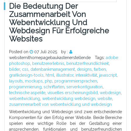
Die Bedeutung Der
Zusammenarbeit Von
Webentwicklung Und
Webdesign Für Erfolgreiche
Websites
Posted on
07 Juli 2025
by :
websitemithomepagebaukastenerstellende
Tags:
adobe
photoshop
,
benutzererlebnis
,
benutzerfreundlichkeit
,
bilder
,
css
,
datenbankmanagement
,
designs
,
farben
,
grafikdesign-tools
,
html
,
illustrator
,
interaktivität
,
javascript
,
layouts
,
mockups
,
php
,
programmiersprachen
,
programmierung
,
schriftarten
,
serverkonfiguration
,
technische aspekte
,
visuelles erscheinungsbild
,
webdesign
,
webentwicklung
,
webentwicklung webdesign
,
website
,
zusammenarbeit von webentwicklung und webdesign
Webentwicklung und Webdesign sind zwei entscheidende
Komponenten für den Erfolg einer Website. Beide Bereiche
spielen eine wichtige Rolle bei der Gestaltung einer
ansprechenden, funktionalen und benutzerfreundlichen