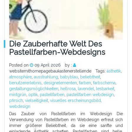
Die Zauberhafte Welt Des
Pastellfarben-Webdesigns
Posted on
09 April 2026
by :
websitemithomepagebaukastenerstellende
Tags:
ästhetik
,
atmosphäre
,
ausstrahlung
,
babyblau
,
beliebtheit
,
benutzererlebnis
,
designelementen
,
farben
,
farbschema
,
gestaltungsmöglichkeiten
,
hellrosa
,
lavendel
,
lesbarkeit
,
mintgrün
,
optik
,
pastellfarben
,
pastellfarben webdesign
,
pfirsich
,
vielseitigkeit
,
visuelles erscheinungsbild
,
webdesign
Das Zauber von Pastellfarben im Webdesign Die
Verwendung von Pastellfarben im Webdesign erfreut sich
immer größerer Beliebtheit, da sie eine sanfte und
einladende Ästhetik schaffen. Pastellfarben sind helle,