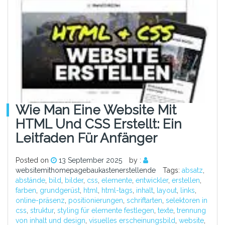
Wie Man Eine Website Mit
HTML Und CSS Erstellt: Ein
Leitfaden Für Anfänger
Posted on
13 September 2025
by :
websitemithomepagebaukastenerstellende
Tags:
absatz
,
abstände
,
bild
,
bilder
,
css
,
elemente
,
entwickler
,
erstellen
,
farben
,
grundgerüst
,
html
,
html-tags
,
inhalt
,
layout
,
links
,
online-präsenz
,
positionierungen
,
schriftarten
,
selektoren in
css
,
struktur
,
styling für elemente festlegen
,
texte
,
trennung
von inhalt und design
,
visuelles erscheinungsbild
,
website
,