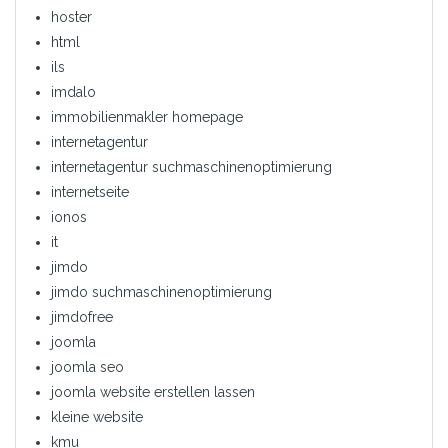
hoster
html
ils
imdalo
immobilienmakler homepage
internetagentur
internetagentur suchmaschinenoptimierung
internetseite
ionos
it
jimdo
jimdo suchmaschinenoptimierung
jimdofree
joomla
joomla seo
joomla website erstellen lassen
kleine website
kmu