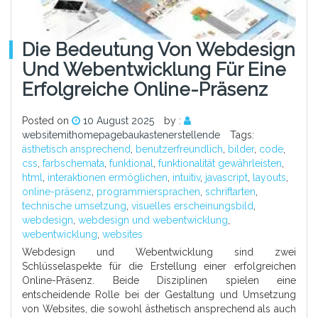
Die Bedeutung Von Webdesign
Und Webentwicklung Für Eine
Erfolgreiche Online-Präsenz
Posted on
10 August 2025
by :
websitemithomepagebaukastenerstellende
Tags:
ästhetisch ansprechend
,
benutzerfreundlich
,
bilder
,
code
,
css
,
farbschemata
,
funktional
,
funktionalität gewährleisten
,
html
,
interaktionen ermöglichen
,
intuitiv
,
javascript
,
layouts
,
online-präsenz
,
programmiersprachen
,
schriftarten
,
technische umsetzung
,
visuelles erscheinungsbild
,
webdesign
,
webdesign und webentwicklung
,
webentwicklung
,
websites
Webdesign und Webentwicklung sind zwei
Schlüsselaspekte für die Erstellung einer erfolgreichen
Online-Präsenz. Beide Disziplinen spielen eine
entscheidende Rolle bei der Gestaltung und Umsetzung
von Websites, die sowohl ästhetisch ansprechend als auch