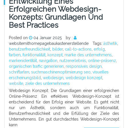
Entwicklung Eines
Erfolgreichen Webdesign-
Konzepts: Grundlagen Und
Best Practices
Posted on
04 Januar 2025
by :
websitemithomepagebaukastenerstellende
Tags:
ästhetik
,
benutzerfreundlichkeit
,
bilder
,
call-to-actions
,
erfolg
,
farben
,
funktionalität
,
konzept
,
marke des unternehmens
,
markenidentität
,
navigation
,
nutzererlebnis
,
online-präsenz
,
organischen traffic generieren
,
responsives design
,
schriftarten
,
suchmaschinenoptimierung seo
,
visuelles
erscheinungsbild
,
webdesign
,
webdesign konzept
,
website
,
ziele des unternehmens
Webdesign Konzept: Die Grundlagen einer erfolgreichen
Online-Präsenz Ein effektives Webdesign-Konzept ist
entscheidend für den Erfolg einer Website. Es geht nicht
nur um Ästhetik, sondern auch um Funktionalität,
Benutzerfreundlichkeit und die Erfüllung der Ziele des
Unternehmens. Ein gut durchdachtes Webdesign-Konzept
kann