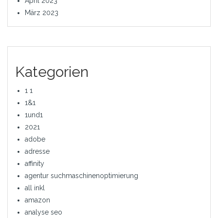
April 2023
März 2023
Kategorien
1 1
1&1
1und1
2021
adobe
adresse
affinity
agentur suchmaschinenoptimierung
all inkl
amazon
analyse seo