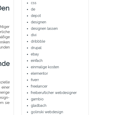
css
Den
de
depot
designen
htiger
designen lassen
rliche
divi
äßige
dribbble
hniken
Kunden
drupal
ebay
einfach
nde
einmalige kosten
elementor
fiverr
zielle
freelancer
 einer
herige
freiberuflicher webdesigner
esign-
gambio
em sie
gladbach
golinski webdesign