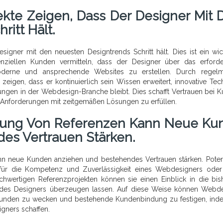
jekte Zeigen, Dass Der Designer Mit 
itt Hält.
esigner mit den neuesten Designtrends Schritt hält. Dies ist ein wic
nziellen Kunden vermitteln, dass der Designer über das erforde
moderne und ansprechende Websites zu erstellen. Durch regelm
 zeigen, dass er kontinuierlich sein Wissen erweitert, innovative Tec
ungen in der Webdesign-Branche bleibt. Dies schafft Vertrauen bei 
en Anforderungen mit zeitgemäßen Lösungen zu erfüllen.
lung Von Referenzen Kann Neue Ku
es Vertrauen Stärken.
n neue Kunden anziehen und bestehendes Vertrauen stärken. Poten
für die Kompetenz und Zuverlässigkeit eines Webdesigners oder
ochwertigen Referenzprojekten können sie einen Einblick in die bis
tät des Designers überzeugen lassen. Auf diese Weise können Webd
 Kunden zu wecken und bestehende Kundenbindung zu festigen, ind
igners schaffen.