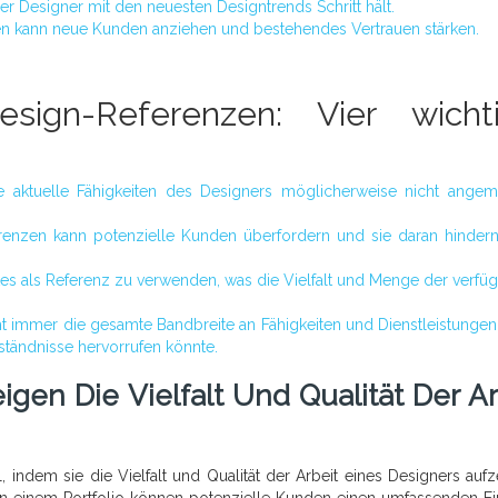
der Designer mit den neuesten Designtrends Schritt hält.
n kann neue Kunden anziehen und bestehendes Vertrauen stärken.
sign-Referenzen: Vier wicht
ie aktuelle Fähigkeiten des Designers möglicherweise nicht ange
erenzen kann potenzielle Kunden überfordern und sie daran hindern
ites als Referenz zu verwenden, was die Vielfalt und Menge der verfü
t immer die gesamte Bandbreite an Fähigkeiten und Dienstleistungen
ständnisse hervorrufen könnte.
en Die Vielfalt Und Qualität Der Ar
 indem sie die Vielfalt und Qualität der Arbeit eines Designers aufz
e in einem Portfolio können potenzielle Kunden einen umfassenden Ei