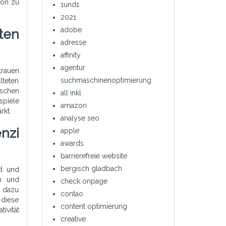
von zu
1und1
2021
adobe
ten
adresse
affinity
agentur
trauen
suchmaschinenoptimierung
lteten
ischen
all inkl
spiele
amazon
rkt.
analyse seo
nzi
apple
awards
barrierefreie website
bergisch gladbach
lt und
en und
check onpage
n dazu
contao
 diese
content optimierung
ivität
creative