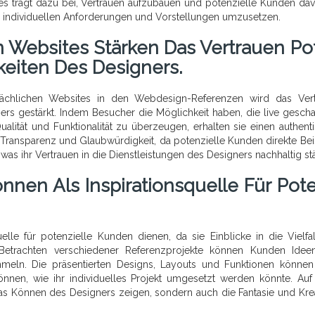
Dies trägt dazu bei, Vertrauen aufzubauen und potenzielle Kunden da
re individuellen Anforderungen und Vorstellungen umzusetzen.
n Websites Stärken Das Vertrauen Po
gkeiten Des Designers.
tsächlichen Websites in den Webdesign-Referenzen wird das Ver
ers gestärkt. Indem Besucher die Möglichkeit haben, die live gescha
lität und Funktionalität zu überzeugen, erhalten sie einen authent
t Transparenz und Glaubwürdigkeit, da potenzielle Kunden direkte Bei
as ihr Vertrauen in die Dienstleistungen des Designers nachhaltig stä
en Als Inspirationsquelle Für Pote
lle für potenzielle Kunden dienen, da sie Einblicke in die Vielfa
 Betrachten verschiedener Referenzprojekte können Kunden Ide
mmeln. Die präsentierten Designs, Layouts und Funktionen könne
önnen, wie ihr individuelles Projekt umgesetzt werden könnte. Auf
 Können des Designers zeigen, sondern auch die Fantasie und Kreat