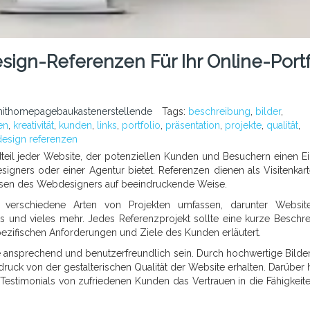
gn-Referenzen Für Ihr Online-Portf
ithomepagebaukastenerstellende
Tags:
beschreibung
,
bilder
,
en
,
kreativität
,
kunden
,
links
,
portfolio
,
präsentation
,
projekte
,
qualität
,
esign referenzen
eil jeder Website, der potenziellen Kunden und Besuchern einen Ei
esigners oder einer Agentur bietet. Referenzen dienen als Visitenkar
issen des Webdesigners auf beeindruckende Weise.
 verschiedene Arten von Projekten umfassen, darunter Website
 und vieles mehr. Jedes Referenzprojekt sollte eine kurze Beschr
ezifischen Anforderungen und Ziele des Kunden erläutert.
 ansprechend und benutzerfreundlich sein. Durch hochwertige Bilde
uck von der gestalterischen Qualität der Website erhalten. Darüber 
Testimonials von zufriedenen Kunden das Vertrauen in die Fähigkeit