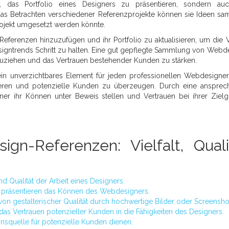
 das Portfolio eines Designers zu präsentieren, sondern auc
 das Betrachten verschiedener Referenzprojekte können sie Ideen s
rojekt umgesetzt werden könnte.
eferenzen hinzuzufügen und ihr Portfolio zu aktualisieren, um die Vi
igntrends Schritt zu halten. Eine gut gepflegte Sammlung von Webd
uziehen und das Vertrauen bestehender Kunden zu stärken.
 unverzichtbares Element für jeden professionellen Webdesigne
ntieren und potenzielle Kunden zu überzeugen. Durch eine anspre
ner ihr Können unter Beweis stellen und Vertrauen bei ihrer Ziel
gn-Referenzen: Vielfalt, Quali
d Qualität der Arbeit eines Designers.
nd präsentieren das Können des Webdesigners.
von gestalterischer Qualität durch hochwertige Bilder oder Screensho
das Vertrauen potenzieller Kunden in die Fähigkeiten des Designers.
nsquelle für potenzielle Kunden dienen.