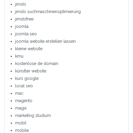
jimdo
jimdo suchmaschinenoptimierung
jimdofree
joomla
joomla seo
joomla website erstellen lassen
kleine website
kmu
kostenlose de domain
künstler website
kurs google
local seo
mac
magento
magix
marketing studium
mobil
mobile