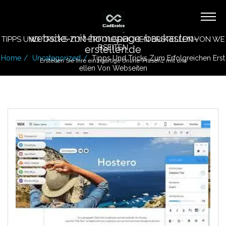
website-mit-homepage-baukasten-
TIPPS UND TRICKS ZUM ERFOLGREICHEN ERSTELLEN VON WE
BSEITEN
erstellen.de
Home
Uncategorized
Tipps Und Tricks Zum Erfolgreichen Erst
Erstellen Sie Ihre einzigartige Online-Präsenz mit uns
Ellen Von Webseiten