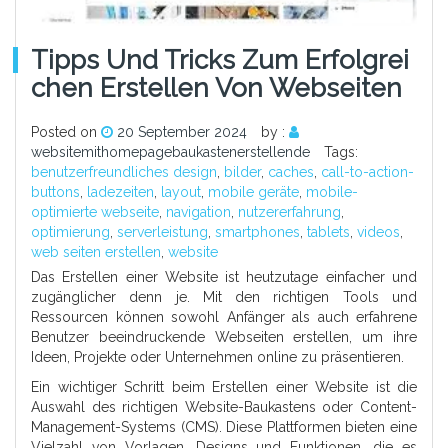
Tipps Und Tricks Zum Erfolgrei
Chen Erstellen Von Webseiten
Posted on
20 September 2024
by :
websitemithomepagebaukastenerstellende
Tags:
benutzerfreundliches design
,
bilder
,
caches
,
call-to-action-
buttons
,
ladezeiten
,
layout
,
mobile geräte
,
mobile-
optimierte webseite
,
navigation
,
nutzererfahrung
,
optimierung
,
serverleistung
,
smartphones
,
tablets
,
videos
,
web seiten erstellen
,
website
Das Erstellen einer Website ist heutzutage einfacher und
zugänglicher denn je. Mit den richtigen Tools und
Ressourcen können sowohl Anfänger als auch erfahrene
Benutzer beeindruckende Webseiten erstellen, um ihre
Ideen, Projekte oder Unternehmen online zu präsentieren.
Ein wichtiger Schritt beim Erstellen einer Website ist die
Auswahl des richtigen Website-Baukastens oder Content-
Management-Systems (CMS). Diese Plattformen bieten eine
Vielzahl von Vorlagen, Designs und Funktionen, die es