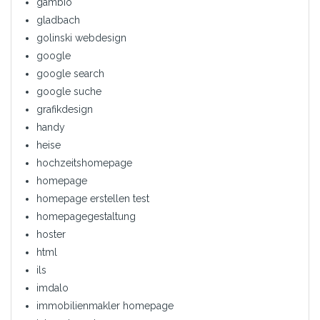
gambio
gladbach
golinski webdesign
google
google search
google suche
grafikdesign
handy
heise
hochzeitshomepage
homepage
homepage erstellen test
homepagegestaltung
hoster
html
ils
imdalo
immobilienmakler homepage