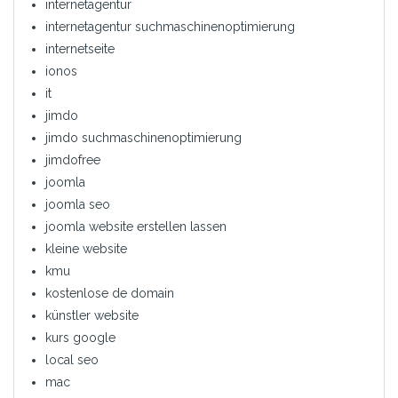
internetagentur
internetagentur suchmaschinenoptimierung
internetseite
ionos
it
jimdo
jimdo suchmaschinenoptimierung
jimdofree
joomla
joomla seo
joomla website erstellen lassen
kleine website
kmu
kostenlose de domain
künstler website
kurs google
local seo
mac