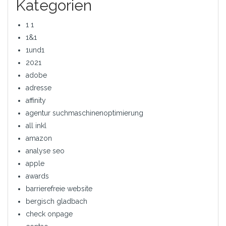
Kategorien
1 1
1&1
1und1
2021
adobe
adresse
affinity
agentur suchmaschinenoptimierung
all inkl
amazon
analyse seo
apple
awards
barrierefreie website
bergisch gladbach
check onpage