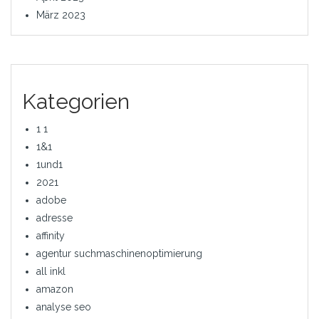
März 2023
Kategorien
1 1
1&1
1und1
2021
adobe
adresse
affinity
agentur suchmaschinenoptimierung
all inkl
amazon
analyse seo