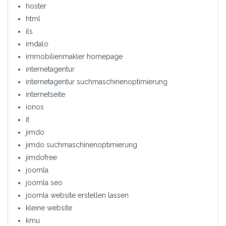
hoster
html
ils
imdalo
immobilienmakler homepage
internetagentur
internetagentur suchmaschinenoptimierung
internetseite
ionos
it
jimdo
jimdo suchmaschinenoptimierung
jimdofree
joomla
joomla seo
joomla website erstellen lassen
kleine website
kmu