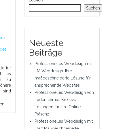
Suchen
Suchen
are
Neueste
 des
Beiträge
Professionelles Webdesign mit
lle für
LM Webdesign: Ihre
st es
maßgeschneiderte Lösung für
en zu
öhere
ansprechende Websites
r sind
Professionelles Webdesign von
Luderschmid: Kreative
sen
Lösungen für Ihre Online-
Präsenz
Professionelles Webdesign mit
LSC: Maßgeschneiderte