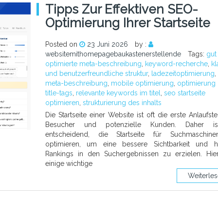
Tipps Zur Effektiven SEO-
Optimierung Ihrer Startseite
Posted on
23 Juni 2026
by :
websitemithomepagebaukastenerstellende
Tags:
gut
optimierte meta-beschreibung
,
keyword-recherche
,
kl
und benutzerfreundliche struktur
,
ladezeitoptimierung
,
meta-beschreibung
,
mobile optimierung
,
optimierung
title-tags
,
relevante keywords im titel
,
seo startseite
optimieren
,
strukturierung des inhalts
Die Startseite einer Website ist oft die erste Anlaufste
Besucher und potenzielle Kunden. Daher i
entscheidend, die Startseite für Suchmaschin
optimieren, um eine bessere Sichtbarkeit und h
Rankings in den Suchergebnissen zu erzielen. Hie
einige wichtige
Weiterle