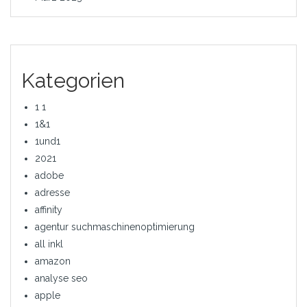
Kategorien
1 1
1&1
1und1
2021
adobe
adresse
affinity
agentur suchmaschinenoptimierung
all inkl
amazon
analyse seo
apple