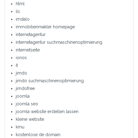
html
ils
imdalo
immobilienmakler homepage
internetagentur
internetagentur suchmaschinenoptimierung
internetseite
ionos
it
jimdo
jimdo suchmaschinenoptimierung
jimdofree
joomla
joomla seo
joomla website erstellen lassen
kleine website
kmu
kostenlose de domain