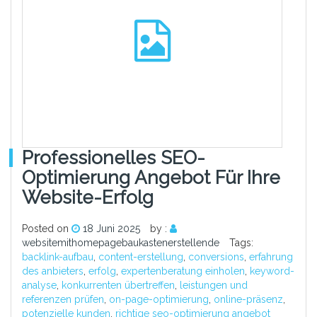
Professionelles SEO-
Optimierung Angebot Für Ihre
Website-Erfolg
Posted on
18 Juni 2025
by :
websitemithomepagebaukastenerstellende
Tags:
backlink-aufbau
,
content-erstellung
,
conversions
,
erfahrung
des anbieters
,
erfolg
,
expertenberatung einholen
,
keyword-
analyse
,
konkurrenten übertreffen
,
leistungen und
referenzen prüfen
,
on-page-optimierung
,
online-präsenz
,
potenzielle kunden
,
richtige seo-optimierung angebot