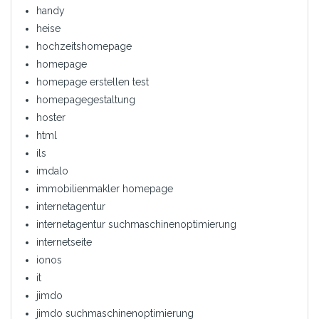
handy
heise
hochzeitshomepage
homepage
homepage erstellen test
homepagegestaltung
hoster
html
ils
imdalo
immobilienmakler homepage
internetagentur
internetagentur suchmaschinenoptimierung
internetseite
ionos
it
jimdo
jimdo suchmaschinenoptimierung