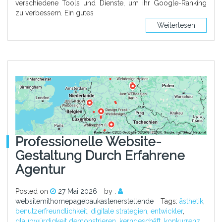
verschiedene Tools und Dienste, um ihr Google-Ranking
zu verbessern. Ein gutes
Weiterlesen
Professionelle Website-
Gestaltung Durch Erfahrene
Agentur
Posted on
27 Mai 2026
by :
websitemithomepagebaukastenerstellende
Tags:
ästhetik
,
benutzerfreundlichkeit
,
digitale strategien
,
entwickler
,
glaubwürdigkeit demonstrieren
,
kerngeschäft
,
konkurrenz