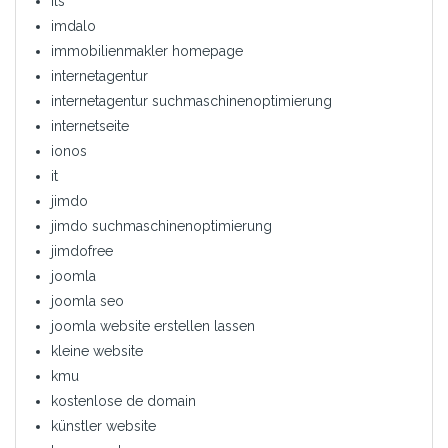
ils
imdalo
immobilienmakler homepage
internetagentur
internetagentur suchmaschinenoptimierung
internetseite
ionos
it
jimdo
jimdo suchmaschinenoptimierung
jimdofree
joomla
joomla seo
joomla website erstellen lassen
kleine website
kmu
kostenlose de domain
künstler website