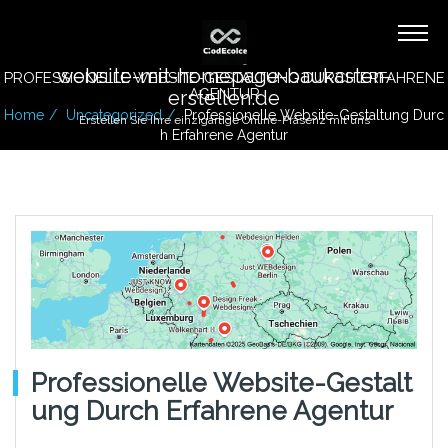
website-mit-homepage-baukasten-
PROFESSIONELLE WEBSITE-GESTALTUNG DURCH ERFAHRENE
AGENTUR
erstellen.de
Home
Uncategorized
Professionelle Website-Gestaltung Durc
Erstellen Sie Ihre einzigartige Online-Präsenz mit uns
H Erfahrene Agentur
Professionelle Website-Gestalt
Ung Durch Erfahrene Agentur