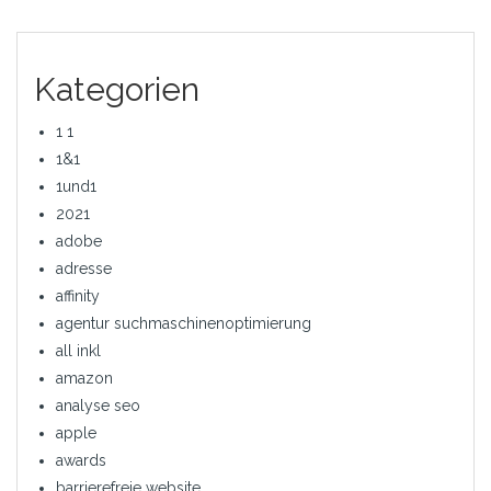
Kategorien
1 1
1&1
1und1
2021
adobe
adresse
affinity
agentur suchmaschinenoptimierung
all inkl
amazon
analyse seo
apple
awards
barrierefreie website