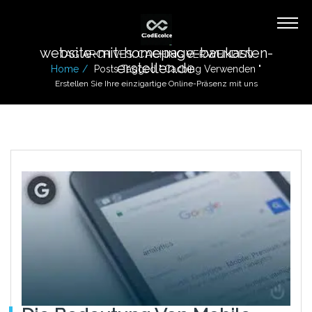
website-mit-homepage-baukasten-
TAG ARCHIVES: CACHING VERWENDEN
erstellen.de
Home
Posts Tagged " Caching Verwenden "
Erstellen Sie Ihre einzigartige Online-Präsenz mit uns