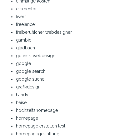
einmalige kosten
elementor
fiverr
freelancer
freiberuflicher webdesigner
gambio
gladbach
golinski webdesign
google
google search
google suche
grafikdesign
handy
heise
hochzeitshomepage
homepage
homepage erstellen test
homepagegestaltung