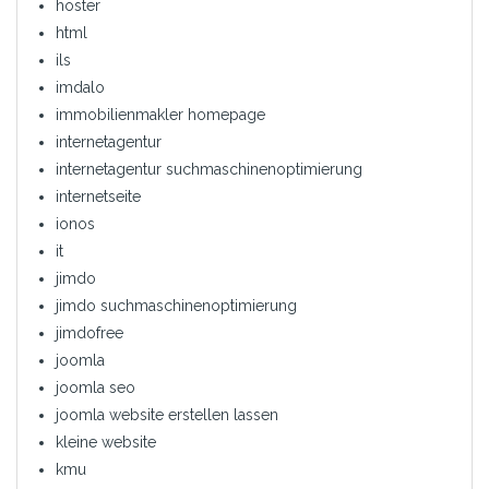
hoster
html
ils
imdalo
immobilienmakler homepage
internetagentur
internetagentur suchmaschinenoptimierung
internetseite
ionos
it
jimdo
jimdo suchmaschinenoptimierung
jimdofree
joomla
joomla seo
joomla website erstellen lassen
kleine website
kmu