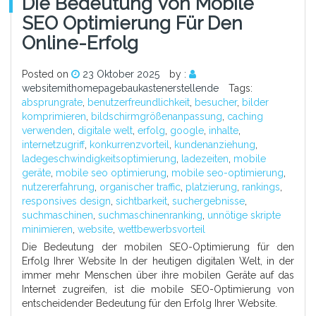
Die Bedeutung Von Mobile
SEO Optimierung Für Den
Online-Erfolg
Posted on
23 Oktober 2025
by :
websitemithomepagebaukastenerstellende
Tags:
absprungrate
,
benutzerfreundlichkeit
,
besucher
,
bilder
komprimieren
,
bildschirmgrößenanpassung
,
caching
verwenden
,
digitale welt
,
erfolg
,
google
,
inhalte
,
internetzugriff
,
konkurrenzvorteil
,
kundenanziehung
,
ladegeschwindigkeitsoptimierung
,
ladezeiten
,
mobile
geräte
,
mobile seo optimierung
,
mobile seo-optimierung
,
nutzererfahrung
,
organischer traffic
,
platzierung
,
rankings
,
responsives design
,
sichtbarkeit
,
suchergebnisse
,
suchmaschinen
,
suchmaschinenranking
,
unnötige skripte
minimieren
,
website
,
wettbewerbsvorteil
Die Bedeutung der mobilen SEO-Optimierung für den
Erfolg Ihrer Website In der heutigen digitalen Welt, in der
immer mehr Menschen über ihre mobilen Geräte auf das
Internet zugreifen, ist die mobile SEO-Optimierung von
entscheidender Bedeutung für den Erfolg Ihrer Website.