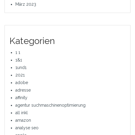
März 2023
Kategorien
1 1
1&1
1und1
2021
adobe
adresse
affinity
agentur suchmaschinenoptimierung
all inkl
amazon
analyse seo