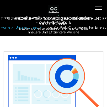
website-mit-homepage-baukasten-
TIPPS ZUR WEB-OPTIMIERUNG FÜR EINE SCHNELLERE UND EF
FIZIENTERE WEBSITE
erstellen.de
Home
Uncategorized
Tipps Zur Web-Optimierung Für Eine Sc
Erstellen Sie Ihre einzigartige Online-Präsenz mit uns
Hnellere Und Effizientere Website