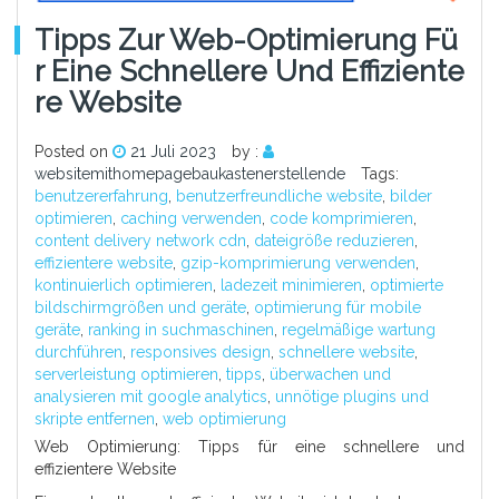
Tipps Zur Web-Optimierung Fü
R Eine Schnellere Und Effiziente
Re Website
Posted on
21 Juli 2023
by :
websitemithomepagebaukastenerstellende
Tags:
benutzererfahrung
,
benutzerfreundliche website
,
bilder
optimieren
,
caching verwenden
,
code komprimieren
,
content delivery network cdn
,
dateigröße reduzieren
,
effizientere website
,
gzip-komprimierung verwenden
,
kontinuierlich optimieren
,
ladezeit minimieren
,
optimierte
bildschirmgrößen und geräte
,
optimierung für mobile
geräte
,
ranking in suchmaschinen
,
regelmäßige wartung
durchführen
,
responsives design
,
schnellere website
,
serverleistung optimieren
,
tipps
,
überwachen und
analysieren mit google analytics
,
unnötige plugins und
skripte entfernen
,
web optimierung
Web Optimierung: Tipps für eine schnellere und
effizientere Website