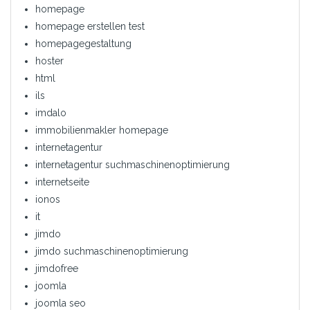
homepage
homepage erstellen test
homepagegestaltung
hoster
html
ils
imdalo
immobilienmakler homepage
internetagentur
internetagentur suchmaschinenoptimierung
internetseite
ionos
it
jimdo
jimdo suchmaschinenoptimierung
jimdofree
joomla
joomla seo