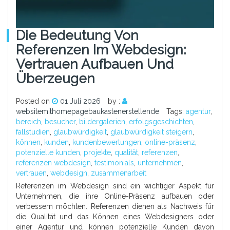
Die Bedeutung Von
Referenzen Im Webdesign:
Vertrauen Aufbauen Und
Überzeugen
Posted on
01 Juli 2026
by :
websitemithomepagebaukastenerstellende
Tags:
agentur
,
bereich
,
besucher
,
bildergalerien
,
erfolgsgeschichten
,
fallstudien
,
glaubwürdigkeit
,
glaubwürdigkeit steigern
,
können
,
kunden
,
kundenbewertungen
,
online-präsenz
,
potenzielle kunden
,
projekte
,
qualität
,
referenzen
,
referenzen webdesign
,
testimonials
,
unternehmen
,
vertrauen
,
webdesign
,
zusammenarbeit
Referenzen im Webdesign sind ein wichtiger Aspekt für
Unternehmen, die ihre Online-Präsenz aufbauen oder
verbessern möchten. Referenzen dienen als Nachweis für
die Qualität und das Können eines Webdesigners oder
einer Agentur und können potenzielle Kunden davon