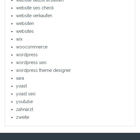
website selbst erstellen
website seo check
website verkaufen
websiten
websites
wix
woocommerce
wordpress
wordpress seo
wordpress theme designer
xara
yoast
yoast seo
youtube
zahnarzt
zweite