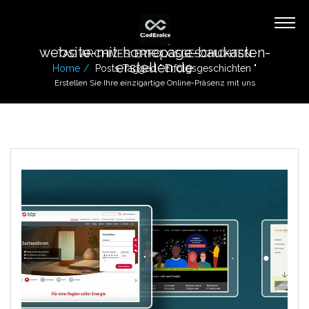
website-mit-homepage-baukasten-
TAG ARCHIVES: ERFOLGSGESCHICHTEN
erstellen.de
Home
Posts Tagged " Erfolgsgeschichten "
Erstellen Sie Ihre einzigartige Online-Präsenz mit uns