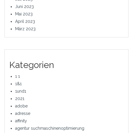
Juni 2023
Mai 2023
April 2023
März 2023
Kategorien
1 1
1&1
1und1
2021
adobe
adresse
affinity
agentur suchmaschinenoptimierung