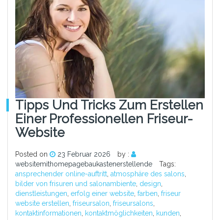
Tipps Und Tricks Zum Erstellen
Einer Professionellen Friseur-
Website
Posted on
23 Februar 2026
by :
websitemithomepagebaukastenerstellende
Tags:
ansprechender online-auftritt
,
atmosphäre des salons
,
bilder von frisuren und salonambiente
,
design
,
dienstleistungen
,
erfolg einer website
,
farben
,
friseur
website erstellen
,
friseursalon
,
friseursalons
,
kontaktinformationen
,
kontaktmöglichkeiten
,
kunden
,