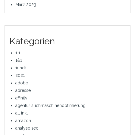
März 2023
Kategorien
1 1
1&1
1und1
2021
adobe
adresse
affinity
agentur suchmaschinenoptimierung
all inkl
amazon
analyse seo