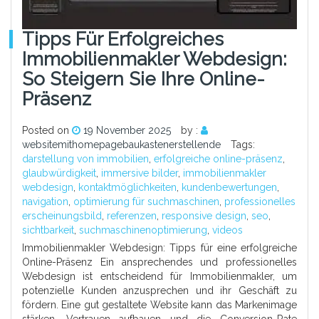
Tipps Für Erfolgreiches
Immobilienmakler Webdesign:
So Steigern Sie Ihre Online-
Präsenz
Posted on
19 November 2025
by :
websitemithomepagebaukastenerstellende
Tags:
darstellung von immobilien
,
erfolgreiche online-präsenz
,
glaubwürdigkeit
,
immersive bilder
,
immobilienmakler
webdesign
,
kontaktmöglichkeiten
,
kundenbewertungen
,
navigation
,
optimierung für suchmaschinen
,
professionelles
erscheinungsbild
,
referenzen
,
responsive design
,
seo
,
sichtbarkeit
,
suchmaschinenoptimierung
,
videos
Immobilienmakler Webdesign: Tipps für eine erfolgreiche
Online-Präsenz Ein ansprechendes und professionelles
Webdesign ist entscheidend für Immobilienmakler, um
potenzielle Kunden anzusprechen und ihr Geschäft zu
fördern. Eine gut gestaltete Website kann das Markenimage
stärken, Vertrauen aufbauen und die Conversion-Rate