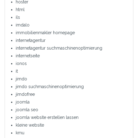
hoster
html
ils
imdalo
immobilienmakler homepage
internetagentur
internetagentur suchmaschinenoptimierung
internetseite
ionos
it
jimdo
jimdo suchmaschinenoptimierung
jimdofree
joomla
joomla seo
joomla website erstellen lassen
kleine website
kmu