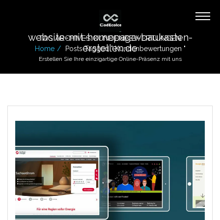
website-mit-homepage-baukasten-
TAG ARCHIVES: KUNDENBEWERTUNGEN
erstellen.de
Home
Posts Tagged " Kundenbewertungen "
Erstellen Sie Ihre einzigartige Online-Präsenz mit uns