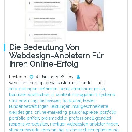
Die Bedeutung Von
Webdesign-Anbietern Für
Ihren Online-Erfolg
Posted on
08 Januar 2026
by :
websitemithomepagebaukastenerstellende
Tags:
anforderungen definieren
,
benutzererfahrungen ux
,
benutzeroberflächen ui
,
content-management-systeme
cms
,
erfahrung
,
fachwissen
,
funktional
,
kosten
,
kundenbewertungen
,
leistungen
,
maßgeschneiderte
webdesigns
,
online-marketing
,
pauschalpreise
,
portfolio
,
portfolio prüfen
,
preismodelle
,
professionell gestaltet
,
responsive websites
,
richtiger webdesign-anbieter finden
,
stundenbasierte abrechnung
,
suchmaschinenoptimierung