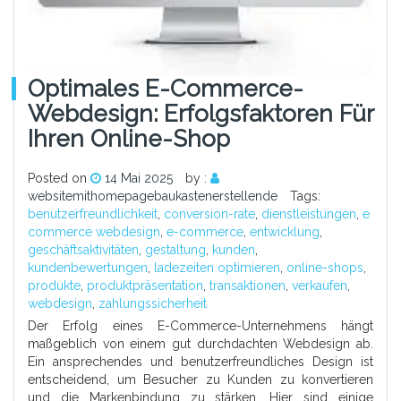
Optimales E-Commerce-
Webdesign: Erfolgsfaktoren Für
Ihren Online-Shop
Posted on
14 Mai 2025
by :
websitemithomepagebaukastenerstellende
Tags:
benutzerfreundlichkeit
,
conversion-rate
,
dienstleistungen
,
e
commerce webdesign
,
e-commerce
,
entwicklung
,
geschäftsaktivitäten
,
gestaltung
,
kunden
,
kundenbewertungen
,
ladezeiten optimieren
,
online-shops
,
produkte
,
produktpräsentation
,
transaktionen
,
verkaufen
,
webdesign
,
zahlungssicherheit
Der Erfolg eines E-Commerce-Unternehmens hängt
maßgeblich von einem gut durchdachten Webdesign ab.
Ein ansprechendes und benutzerfreundliches Design ist
entscheidend, um Besucher zu Kunden zu konvertieren
und die Markenbindung zu stärken. Hier sind einige