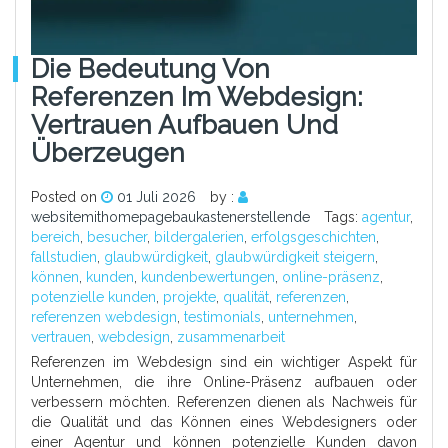
Die Bedeutung Von
Referenzen Im Webdesign:
Vertrauen Aufbauen Und
Überzeugen
Posted on
01 Juli 2026
by :
websitemithomepagebaukastenerstellende
Tags:
agentur
,
bereich
,
besucher
,
bildergalerien
,
erfolgsgeschichten
,
fallstudien
,
glaubwürdigkeit
,
glaubwürdigkeit steigern
,
können
,
kunden
,
kundenbewertungen
,
online-präsenz
,
potenzielle kunden
,
projekte
,
qualität
,
referenzen
,
referenzen webdesign
,
testimonials
,
unternehmen
,
vertrauen
,
webdesign
,
zusammenarbeit
Referenzen im Webdesign sind ein wichtiger Aspekt für
Unternehmen, die ihre Online-Präsenz aufbauen oder
verbessern möchten. Referenzen dienen als Nachweis für
die Qualität und das Können eines Webdesigners oder
einer Agentur und können potenzielle Kunden davon