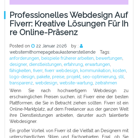
Professionelles Webdesign Auf
Fiverr: Kreative Lösungen Für Ih
Re Online-Präsenz
Posted on
22 Januar 2026
by :
websitemithomepagebaukastenerstellende
Tags:
anforderungen
,
beispiele früherer arbeiten
,
bewertungen
,
designer
,
dienstleistungen
,
erfahrung
,
erwartungen
,
fähigkeiten
,
fiverr
,
fiverr webdesign
,
kommunikation
,
kosten
,
logo-design
,
pakete
,
preise
,
projekt
,
seo-optimierung
,
stil
,
transparenz
,
webdesign
,
website-wartung
,
zeitrahmen
Wenn Sie nach hochwertigem Webdesign zu
erschwinglichen Preisen suchen, ist Fiverr eine der besten
Plattformen, die Sie in Betracht ziehen sollten. Fiverr ist ein
Online-Marktplatz, auf dem Freelancer aus der ganzen Welt
ihre Dienstleistungen anbieten, darunter auch talentierte
Webdesigner.
Ein großer Vorteil von Fiverr ist die Vielfalt an Designern mit
unterschiedlichen Stilen und Fachgebieten. Egal, ob Sie