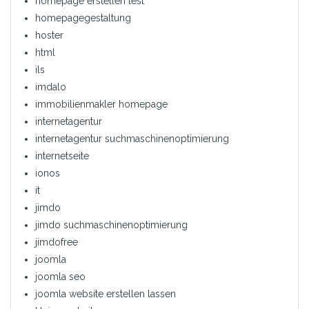
homepage erstellen test
homepagegestaltung
hoster
html
ils
imdalo
immobilienmakler homepage
internetagentur
internetagentur suchmaschinenoptimierung
internetseite
ionos
it
jimdo
jimdo suchmaschinenoptimierung
jimdofree
joomla
joomla seo
joomla website erstellen lassen