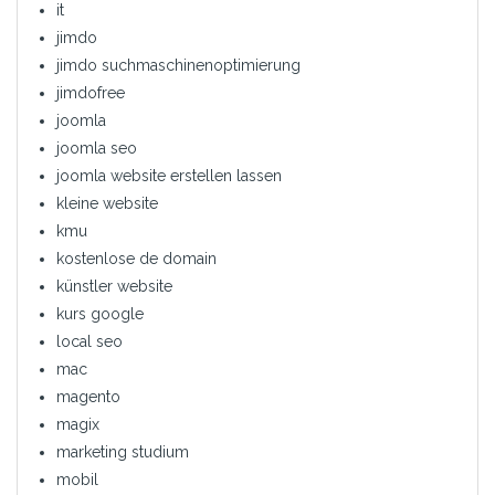
it
jimdo
jimdo suchmaschinenoptimierung
jimdofree
joomla
joomla seo
joomla website erstellen lassen
kleine website
kmu
kostenlose de domain
künstler website
kurs google
local seo
mac
magento
magix
marketing studium
mobil