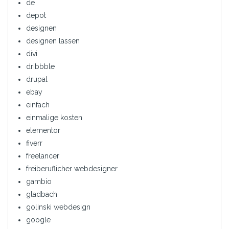
de
depot
designen
designen lassen
divi
dribbble
drupal
ebay
einfach
einmalige kosten
elementor
fiverr
freelancer
freiberuflicher webdesigner
gambio
gladbach
golinski webdesign
google