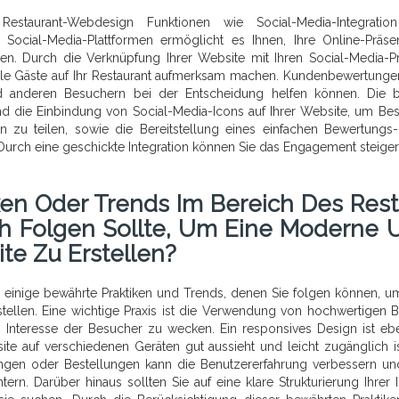
estaurant-Webdesign Funktionen wie Social-Media-Integratio
 Social-Media-Plattformen ermöglicht es Ihnen, Ihre Online-Präs
ten. Durch die Verknüpfung Ihrer Website mit Ihren Social-Media-Pr
lle Gäste auf Ihr Restaurant aufmerksam machen. Kundenbewertunge
und anderen Besuchern bei der Entscheidung helfen können. Die 
sind die Einbindung von Social-Media-Icons auf Ihrer Website, um Be
en zu teilen, sowie die Bereitstellung eines einfachen Bewertungs
urch eine geschickte Integration können Sie das Engagement steige
iken Oder Trends Im Bereich Des Rest
h Folgen Sollte, Um Eine Moderne 
te Zu Erstellen?
 einige bewährte Praktiken und Trends, denen Sie folgen können, u
ellen. Eine wichtige Praxis ist die Verwendung von hochwertigen B
 Interesse der Besucher zu wecken. Ein responsives Design ist ebe
ite auf verschiedenen Geräten gut aussieht und leicht zugänglich is
rungen oder Bestellungen kann die Benutzererfahrung verbessern u
tern. Darüber hinaus sollten Sie auf eine klare Strukturierung Ihrer I