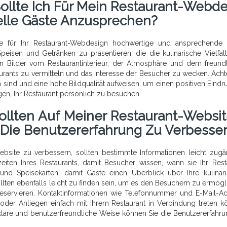
Sollte Ich Für Mein Restaurant-Webde
lle Gäste Anzusprechen?
ie für Ihr Restaurant-Webdesign hochwertige und ansprechende 
peisen und Getränken zu präsentieren, die die kulinarische Vielfalt
en Bilder vom Restaurantinterieur, der Atmosphäre und dem freund
urants zu vermitteln und das Interesse der Besucher zu wecken. Acht
 sind und eine hohe Bildqualität aufweisen, um einen positiven Eindr
gen, Ihr Restaurant persönlich zu besuchen.
ollten Auf Meiner Restaurant-Websit
 Die Benutzererfahrung Zu Verbesse
ebsite zu verbessern, sollten bestimmte Informationen leicht zugä
eiten Ihres Restaurants, damit Besucher wissen, wann sie Ihr Rest
d Speisekarten, damit Gäste einen Überblick über Ihre kulinar
lten ebenfalls leicht zu finden sein, um es den Besuchern zu ermögl
 reservieren. Kontaktinformationen wie Telefonnummer und E-Mail-A
n oder Anliegen einfach mit Ihrem Restaurant in Verbindung treten k
 klare und benutzerfreundliche Weise können Sie die Benutzererfahru