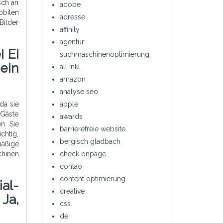
sch an
adobe
obilen
adresse
Bilder
affinity
agentur
 Ei
suchmaschinenoptimierung
ein
all inkl
amazon
analyse seo
da sie
apple
 Gäste
awards
en Sie
barrierefreie website
chtig,
bergisch gladbach
mäßige
chinen
check onpage
contao
content optimierung
al-
creative
Ja,
css
de