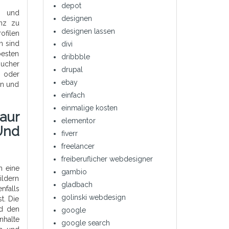
depot
n und
designen
enz zu
designen lassen
ofilen
n sind
divi
besten
dribbble
sucher
drupal
- oder
ebay
rn und
einfach
einmalige kosten
aur
elementor
Und
fiverr
freelancer
freiberuflicher webdesigner
m eine
gambio
ildern
gladbach
nfalls
golinski webdesign
t. Die
nd den
google
nhalte
google search