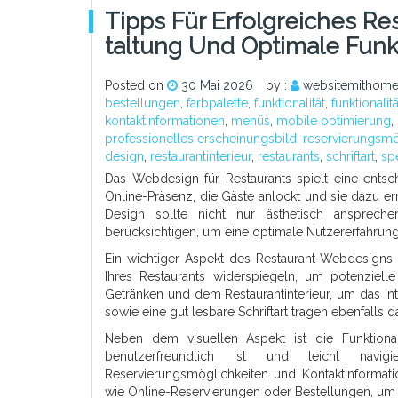
Tipps Für Erfolgreiches R
Taltung Und Optimale Funkt
Posted on
30 Mai 2026
by :
websitemithome
bestellungen
,
farbpalette
,
funktionalität
,
funktionalit
kontaktinformationen
,
menüs
,
mobile optimierung
,
professionelles erscheinungsbild
,
reservierungsmö
design
,
restaurantinterieur
,
restaurants
,
schriftart
,
sp
Das Webdesign für Restaurants spielt eine ents
Online-Präsenz, die Gäste anlockt und sie dazu erm
Design sollte nicht nur ästhetisch anspreche
berücksichtigen, um eine optimale Nutzererfahrung
Ein wichtiger Aspekt des Restaurant-Webdesigns i
Ihres Restaurants widerspiegeln, um potenziel
Getränken und dem Restaurantinterieur, um das In
sowie eine gut lesbare Schriftart tragen ebenfalls 
Neben dem visuellen Aspekt ist die Funktional
benutzerfreundlich ist und leicht navig
Reservierungsmöglichkeiten und Kontaktinformatio
wie Online-Reservierungen oder Bestellungen, um es