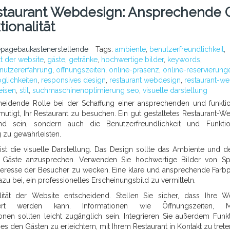
estaurant Webdesign: Ansprechende 
ionalität
pagebaukastenerstellende
Tags:
ambiente
,
benutzerfreundlichkeit
,
ät der website
,
gäste
,
getränke
,
hochwertige bilder
,
keywords
,
nutzererfahrung
,
öffnungszeiten
,
online-präsenz
,
online-reservierung
glichkeiten
,
responsives design
,
restaurant webdesign
,
restaurant-we
eisen
,
stil
,
suchmaschinenoptimierung seo
,
visuelle darstellung
cheidende Rolle bei der Schaffung einer ansprechenden und funkti
utigt, Ihr Restaurant zu besuchen. Ein gut gestaltetes Restaurant-We
nd sein, sondern auch die Benutzerfreundlichkeit und Funktion
 zu gewährleisten.
st die visuelle Darstellung. Das Design sollte das Ambiente und de
le Gäste anzusprechen. Verwenden Sie hochwertige Bilder von Sp
teresse der Besucher zu wecken. Eine klare und ansprechende Farbp
dazu bei, ein professionelles Erscheinungsbild zu vermitteln.
ität der Website entscheidend. Stellen Sie sicher, dass Ihre W
iert werden kann. Informationen wie Öffnungszeiten, M
nen sollten leicht zugänglich sein. Integrieren Sie außerdem Funk
 den Gästen zu erleichtern, mit Ihrem Restaurant in Kontakt zu trete