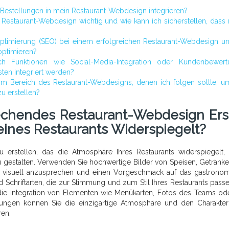
 Bestellungen in mein Restaurant-Webdesign integrieren?
 Restaurant-Webdesign wichtig und wie kann ich sicherstellen, dass
ptimierung (SEO) bei einem erfolgreichen Restaurant-Webdesign u
optimieren?
ch Funktionen wie Social-Media-Integration oder Kundenbewert
ten integriert werden?
 im Bereich des Restaurant-Webdesigns, denen ich folgen sollte, u
u erstellen?
echendes Restaurant-Webdesign Erst
ines Restaurants Widerspiegelt?
rstellen, das die Atmosphäre Ihres Restaurants widerspiegelt, 
 zu gestalten. Verwenden Sie hochwertige Bilder von Speisen, Getränk
er visuell anzusprechen und einen Vorgeschmack auf das gastrono
d Schriftarten, die zur Stimmung und zum Stil Ihres Restaurants pass
 die Integration von Elementen wie Menükarten, Fotos des Teams od
ngen können Sie die einzigartige Atmosphäre und den Charakter
ren.