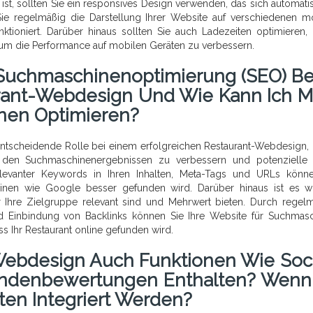
 ist, sollten Sie ein responsives Design verwenden, das sich automati
Sie regelmäßig die Darstellung Ihrer Website auf verschiedenen m
nktioniert. Darüber hinaus sollten Sie auch Ladezeiten optimieren, 
um die Performance auf mobilen Geräten zu verbessern.
e Suchmaschinenoptimierung (SEO) Bei
rant-Webdesign Und Wie Kann Ich M
nen Optimieren?
ntscheidende Rolle bei einem erfolgreichen Restaurant-Webdesign, 
 in den Suchmaschinenergebnissen zu verbessern und potenzielle
levanter Keywords in Ihren Inhalten, Meta-Tags und URLs könn
inen wie Google besser gefunden wird. Darüber hinaus ist es wi
 für Ihre Zielgruppe relevant sind und Mehrwert bieten. Durch regel
nd Einbindung von Backlinks können Sie Ihre Website für Suchmas
s Ihr Restaurant online gefunden wird.
-Webdesign Auch Funktionen Wie Soci
undenbewertungen Enthalten? Wenn 
en Integriert Werden?