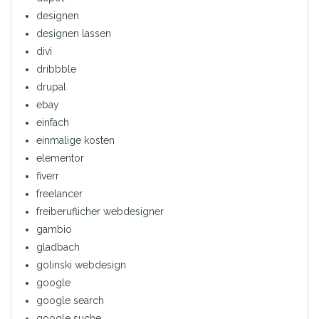
designen
designen lassen
divi
dribbble
drupal
ebay
einfach
einmalige kosten
elementor
fiverr
freelancer
freiberuflicher webdesigner
gambio
gladbach
golinski webdesign
google
google search
google suche