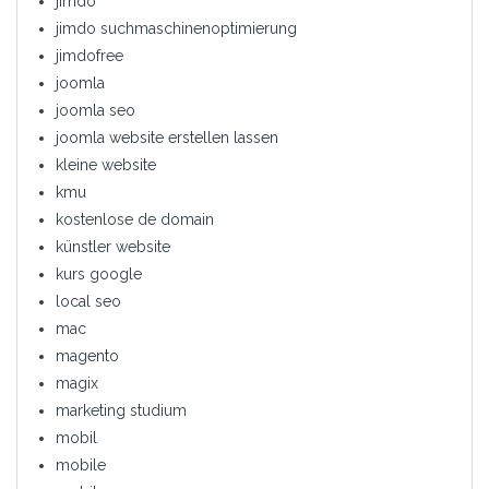
jimdo
jimdo suchmaschinenoptimierung
jimdofree
joomla
joomla seo
joomla website erstellen lassen
kleine website
kmu
kostenlose de domain
künstler website
kurs google
local seo
mac
magento
magix
marketing studium
mobil
mobile