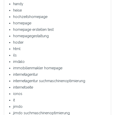
handy
heise
hochzeitshomepage
homepage
homepage erstellen test
homepagegestaltung
hoster
html
ils
imdalo
immobilienmakler homepage
internetagentur
internetagentur suchmaschinenoptimierung
internetseite
ionos
it
jimdo
jimdo suchmaschinenoptimierung