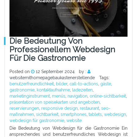
Die Bedeutung Von
Professionellem Webdesign
Für Die Gastronomie
Posted on
12 September 2024
by :
websitemithomepagebaukastenerstellende
Tags:
benutzerfreundlichkeit
,
bilder
,
call-to-actions
,
gäste
,
gastronomie
,
kontaktaufnahme
,
ladezeiten
,
marketinginstrument
,
menüs
,
navigation
,
online-sichtbarkeit
,
präsentation von speisekarten und angeboten
,
reservierungen
,
responsive design
,
restaurant
,
seo-
maßnahmen
,
sichtbarkeit
,
smartphones
,
tablets
,
webdesign
,
webdesign für gastronomie
,
website
Die Bedeutung von Webdesign für die Gastronomie Ein
ansprechendes und benutzerfreundliches Webdesign ist