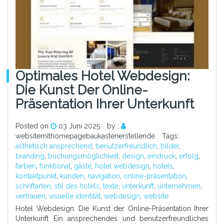
Optimales Hotel Webdesign:
Die Kunst Der Online-
Präsentation Ihrer Unterkunft
Posted on
03 Juni 2025
by :
websitemithomepagebaukastenerstellende
Tags:
ästhetisch ansprechend
,
benutzerfreundlich
,
bilder
,
branding
,
buchungsmöglichkeit
,
design
,
eindruck
,
erfolg
,
farben
,
funktional
,
gäste
,
hotel webdesign
,
hotels
,
kontaktpunkt
,
kunden
,
navigation
,
online-präsentation
,
schriftarten
,
stil des hotels
,
texte
,
unterkunft
,
unternehmen
,
vertrauen
,
visuelle identität
,
webdesign
,
website
Hotel Webdesign: Die Kunst der Online-Präsentation Ihrer
Unterkunft Ein ansprechendes und benutzerfreundliches