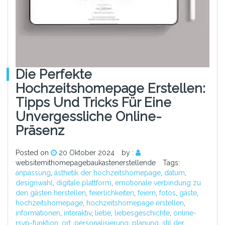
Die Perfekte
Hochzeitshomepage Erstellen:
Tipps Und Tricks Für Eine
Unvergessliche Online-
Präsenz
Posted on
20 Oktober 2024
by :
websitemithomepagebaukastenerstellende
Tags:
anpassung
,
ästhetik der hochzeitshomepage
,
datum
,
designwahl
,
digitale plattform
,
emotionale verbindung zu
den gästen herstellen
,
feierlichkeiten
,
feiern
,
fotos
,
gäste
,
hochzeitshomepage
,
hochzeitshomepage erstellen
,
informationen
,
interaktiv
,
liebe
,
liebesgeschichte
,
online-
rsvp-funktion
,
ort
,
personalisierung
,
planung
,
stil der