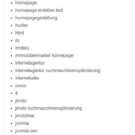
homepage
homepage erstellen test
homepagegestaltung
hoster
html
ils
imdalo
immobilienmakler homepage
internetagentur
internetagentur suchmaschinenoptimierung
internetseite
ionos
it
jimdo
jimdo suchmaschinenoptimierung
jimdofree
joomla
joomla seo