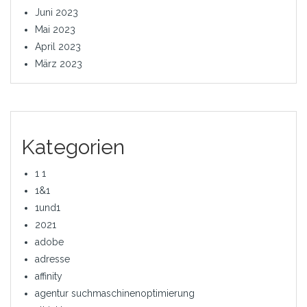
Juni 2023
Mai 2023
April 2023
März 2023
Kategorien
1 1
1&1
1und1
2021
adobe
adresse
affinity
agentur suchmaschinenoptimierung