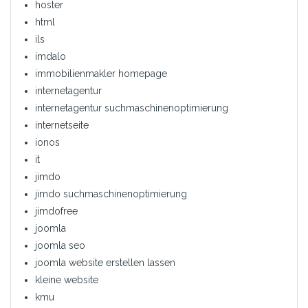
hoster
html
ils
imdalo
immobilienmakler homepage
internetagentur
internetagentur suchmaschinenoptimierung
internetseite
ionos
it
jimdo
jimdo suchmaschinenoptimierung
jimdofree
joomla
joomla seo
joomla website erstellen lassen
kleine website
kmu