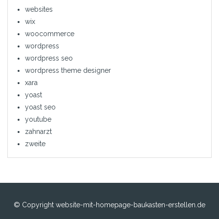
websites
wix
woocommerce
wordpress
wordpress seo
wordpress theme designer
xara
yoast
yoast seo
youtube
zahnarzt
zweite
© Copyright website-mit-homepage-baukasten-erstellen.de