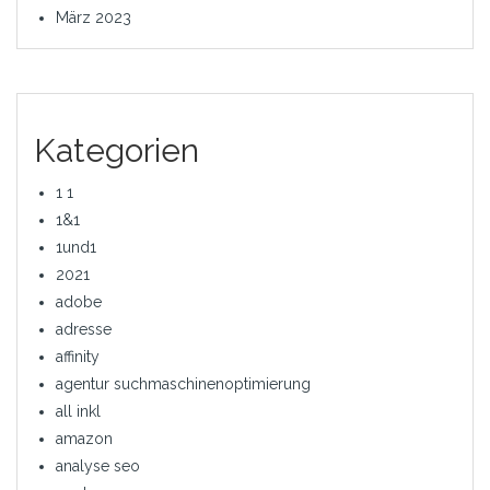
März 2023
Kategorien
1 1
1&1
1und1
2021
adobe
adresse
affinity
agentur suchmaschinenoptimierung
all inkl
amazon
analyse seo