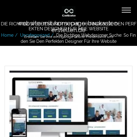
website-mit-homepage-baukasten-
DIE RICHTIGE WEBDESIGNER SUCHE: SO FINDEN SIE DEN PERF
EKTEN DESIGNER FÜR IHRE WEBSITE
erstellen.de
Home
Uncategorized
Die Richtige Webdesigner Suche: So Fin
Erstellen Sie Ihre einzigartige Online-Präsenz mit uns
Den Sie Den Perfekten Designer Für Ihre Website