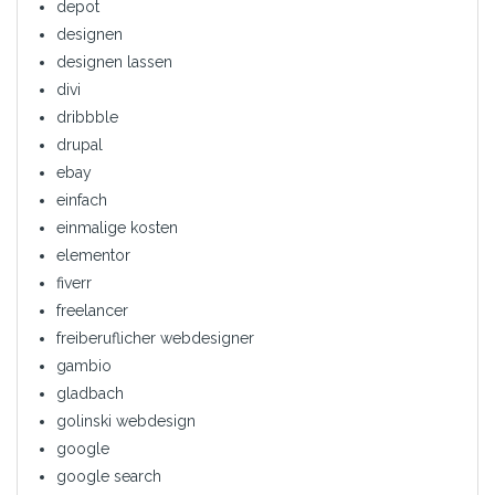
depot
designen
designen lassen
divi
dribbble
drupal
ebay
einfach
einmalige kosten
elementor
fiverr
freelancer
freiberuflicher webdesigner
gambio
gladbach
golinski webdesign
google
google search