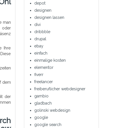
Onl
depot
designen
designen lassen
ie man
divi
e oder
dribbble
räsenz
drupal
ebay
e Ihre
einfach
 Diese
einmalige kosten
elementor
zeiten
fiverr
freelancer
uf dem
freiberuflicher webdesigner
gambio
it der
kommen
gladbach
golinski webdesign
google
rch
google search