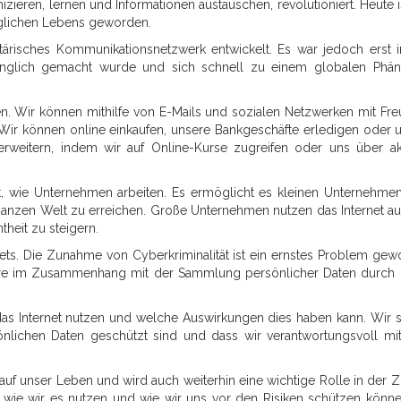
izieren, lernen und Informationen austauschen, revolutioniert. Heute i
täglichen Lebens geworden.
itärisches Kommunikationsnetzwerk entwickelt. Es war jedoch erst 
zugänglich gemacht wurde und sich schnell zu einem globalen Ph
ten. Wir können mithilfe von E-Mails und sozialen Netzwerken mit Fr
Wir können online einkaufen, unsere Bankgeschäfte erledigen oder 
weitern, indem wir auf Online-Kurse zugreifen oder uns über ak
t, wie Unternehmen arbeiten. Es ermöglicht es kleinen Unternehmen
anzen Welt zu erreichen. Große Unternehmen nutzen das Internet au
heit zu steigern.
rnets. Die Zunahme von Cyberkriminalität ist ein ernstes Problem gew
phäre im Zusammenhang mit der Sammlung persönlicher Daten durch
r das Internet nutzen und welche Auswirkungen dies haben kann. Wir s
önlichen Daten geschützt sind und dass wir verantwortungsvoll m
auf unser Leben und wird auch weiterhin eine wichtige Rolle in der Z
d, wie wir es nutzen und wie wir uns vor den Risiken schützen könne