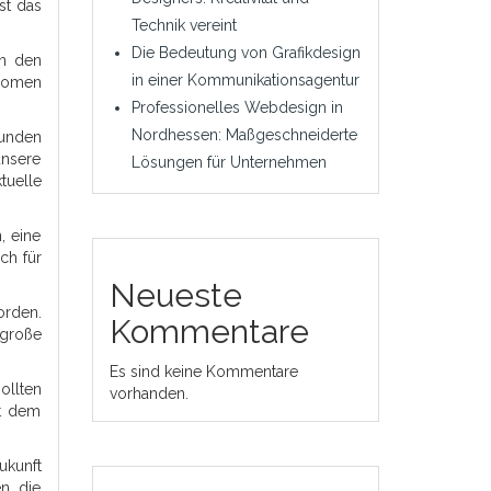
st das
Technik vereint
Die Bedeutung von Grafikdesign
in den
in einer Kommunikationsagentur
änomen
Professionelles Webdesign in
Nordhessen: Maßgeschneiderte
eunden
unsere
Lösungen für Unternehmen
tuelle
, eine
ch für
Neueste
orden.
Kommentare
 große
Es sind keine Kommentare
ollten
vorhanden.
it dem
ukunft
n, die