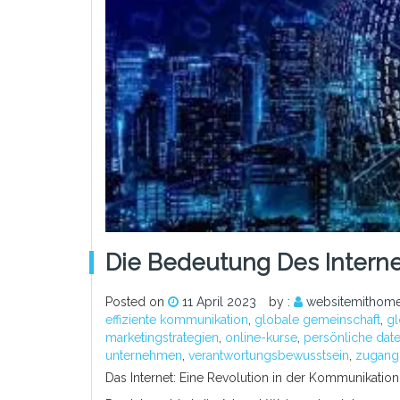
Die Bedeutung Des Intern
Posted on
11 April 2023
by :
websitemithome
effiziente kommunikation
,
globale gemeinschaft
,
g
marketingstrategien
,
online-kurse
,
persönliche dat
unternehmen
,
verantwortungsbewusstsein
,
zugang 
Das Internet: Eine Revolution in der Kommunikation