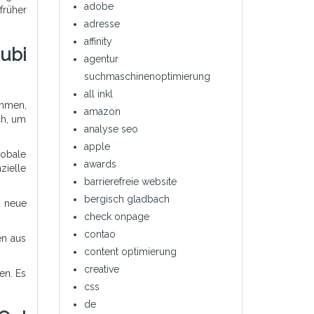
adobe
früher
adresse
affinity
ubi
agentur
suchmaschinenoptimierung
all inkl
ehmen,
amazon
ch, um
analyse seo
apple
lobale
awards
zielle
barrierefreie website
bergisch gladbach
d neue
check onpage
contao
en aus
content optimierung
creative
en. Es
css
de