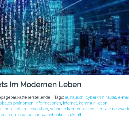
ets Im Modernen Leben
pagebaukastenerstellende
Tags:
austausch
,
cyberkriminalität
,
e-mai
lobales phänomen
,
informationen
,
internet
,
kommunikation
,
en
,
privatsphäre
,
revolution
,
schnelle kommunikation
,
soziale netzwer
zu informationen und datenbanken
,
zukunft