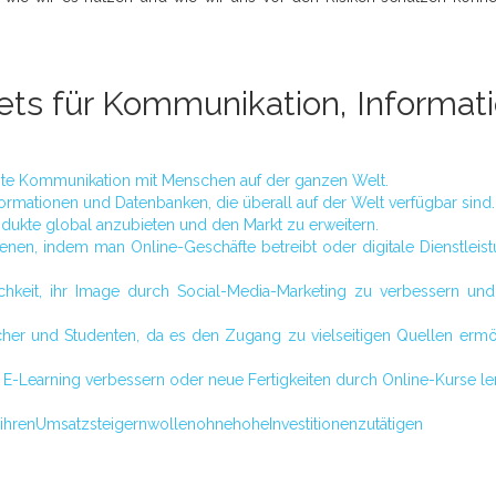
nets für Kommunikation, Informati
iente Kommunikation mit Menschen auf der ganzen Welt.
formationen und Datenbanken, die überall auf der Welt verfügbar sind.
odukte global anzubieten und den Markt zu erweitern.
enen, indem man Online-Geschäfte betreibt oder digitale Dienstleis
chkeit, ihr Image durch Social-Media-Marketing zu verbessern un
rscher und Studenten, da es den Zugang zu vielseitigen Quellen ermö
m E-Learning verbessern oder neue Fertigkeiten durch Online-Kurse le
ernet istei
ihrenUmsatzsteigernwollenohnehoheInvestitionenzutätigen