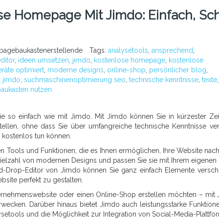
lose Homepage Mit Jimdo: Einfach, Sc
pagebaukastenerstellende
Tags:
analysetools
,
ansprechend
,
ditor
,
ideen umsetzen
,
jimdo
,
kostenlose homepage
,
kostenlose
räte optimiert
,
moderne designs
,
online-shop
,
persönlicher blog
,
t jimdo
,
suchmaschinenoptimierung seo
,
technische kenntnisse
,
texte
,
baukasten nutzen
e so einfach wie mit Jimdo. Mit Jimdo können Sie in kürzester Zei
llen, ohne dass Sie über umfangreiche technische Kenntnisse ve
ig kostenlos tun können.
en Tools und Funktionen, die es Ihnen ermöglichen, Ihre Website nach
 Vielzahl von modernen Designs und passen Sie sie mit Ihrem eigenen
and-Drop-Editor von Jimdo können Sie ganz einfach Elemente versch
site perfekt zu gestalten.
nternehmenswebsite oder einen Online-Shop erstellen möchten – mit
erwecken. Darüber hinaus bietet Jimdo auch leistungsstarke Funktion
setools und die Möglichkeit zur Integration von Social-Media-Plattfo