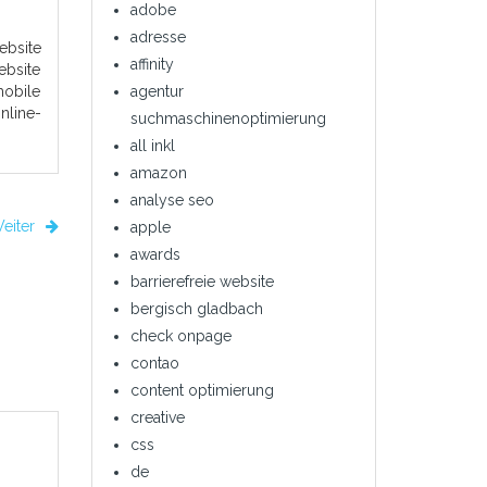
adobe
adresse
ebsite
affinity
ebsite
agentur
obile
nline-
suchmaschinenoptimierung
all inkl
amazon
analyse seo
eiter
apple
awards
barrierefreie website
bergisch gladbach
check onpage
contao
content optimierung
creative
css
de