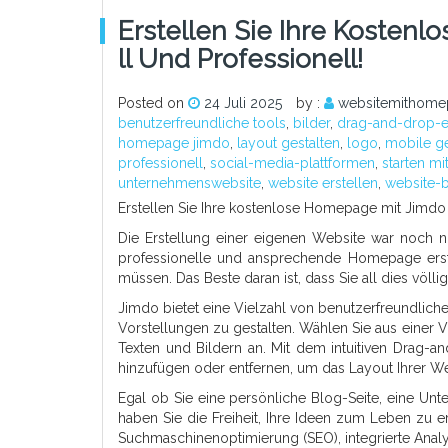
Erstellen Sie Ihre Kosten
Ll Und Professionell!
Posted on
24 Juli 2025
by :
websitemithome
benutzerfreundliche tools
,
bilder
,
drag-and-drop-e
homepage jimdo
,
layout gestalten
,
logo
,
mobile ge
professionell
,
social-media-plattformen
,
starten mi
unternehmenswebsite
,
website erstellen
,
website-
Erstellen Sie Ihre kostenlose Homepage mit Jimdo
Die Erstellung einer eigenen Website war noch ni
professionelle und ansprechende Homepage erste
müssen. Das Beste daran ist, dass Sie all dies völl
Jimdo bietet eine Vielzahl von benutzerfreundlich
Vorstellungen zu gestalten. Wählen Sie aus einer
Texten und Bildern an. Mit dem intuitiven Drag-
hinzufügen oder entfernen, um das Layout Ihrer Web
Egal ob Sie eine persönliche Blog-Seite, eine U
haben Sie die Freiheit, Ihre Ideen zum Leben zu 
Suchmaschinenoptimierung (SEO), integrierte Analy