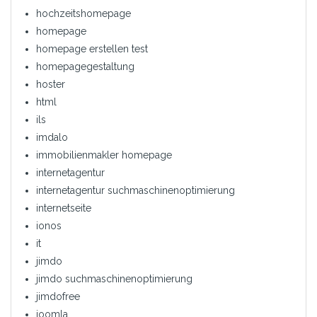
hochzeitshomepage
homepage
homepage erstellen test
homepagegestaltung
hoster
html
ils
imdalo
immobilienmakler homepage
internetagentur
internetagentur suchmaschinenoptimierung
internetseite
ionos
it
jimdo
jimdo suchmaschinenoptimierung
jimdofree
joomla