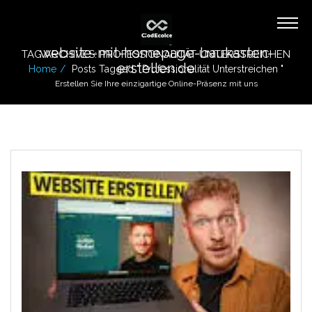
website-mit-homepage-baukasten-
TAG ARCHIVES: PROFESSIONALITÄT UNTERSTREICHEN
erstellen.de
Home
Posts Tagged " Professionalität Unterstreichen "
Erstellen Sie Ihre einzigartige Online-Präsenz mit uns